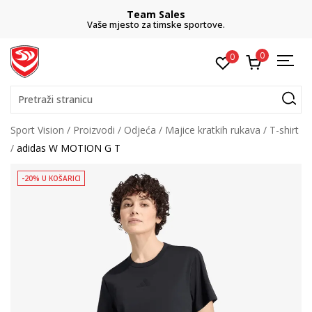
Team Sales
Vaše mjesto za timske sportove.
0
0
Pretraži stranicu
Sport Vision
Proizvodi
Odjeća
Majice kratkih rukava
T-shirt
adidas W MOTION G T
-20% U KOŠARICI