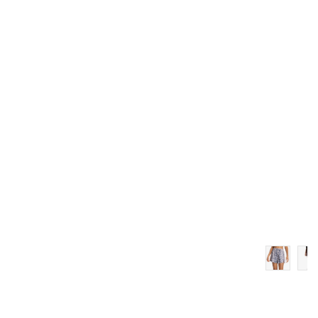
Dodaj u košaricu
3-
4
4-
5
5-
6
6-
7