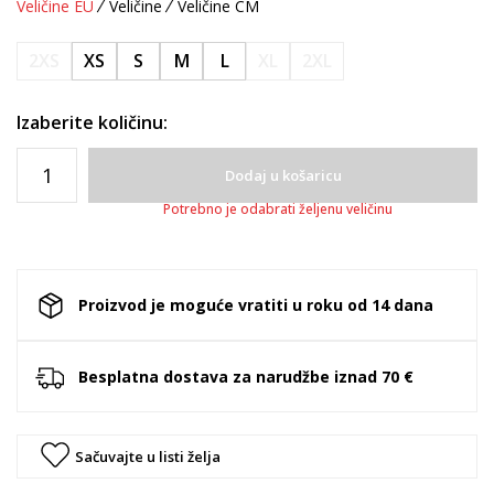
Veličine EU
Veličine
Veličine CM
2XS
XS
S
M
L
XL
2XL
Izaberite količinu:
Dodaj u košaricu
Potrebno je odabrati željenu veličinu
Proizvod je moguće vratiti u roku od 14 dana
Besplatna dostava za narudžbe iznad 70 €
Sačuvajte u listi želja