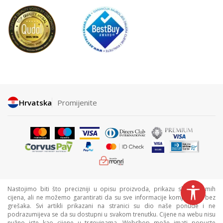
Hrvatska
Promijenite
Nastojimo biti što precizniji u opisu proizvoda, prikazu slika i samih
cijena, ali ne možemo garantirati da su sve informacije kompletne i bez
grešaka. Svi artikli prikazani na stranici su dio naše ponude i ne
podrazumijeva se da su dostupni u svakom trenutku. Cijene na webu nisu
nužno iste kao cijene u trgovinama. Webshop može imati popuste