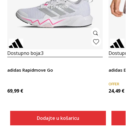
Brzi pregled
Dostupno boja:
3
Dostupno
adidas Rapidmove Go
adidas Es
OFFER
69,99
€
24,49
€
Dodajte u košaricu
Veličina