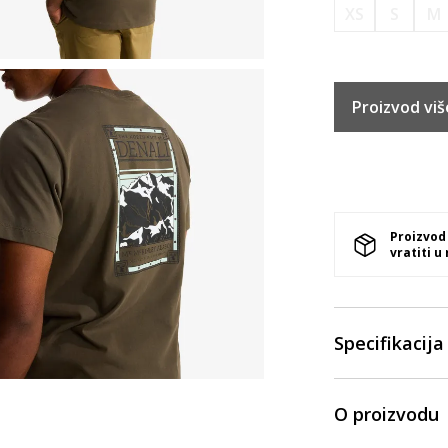
XS
S
M
Proizvod viš
Proizvod
vratiti u
Specifikacija
O proizvodu