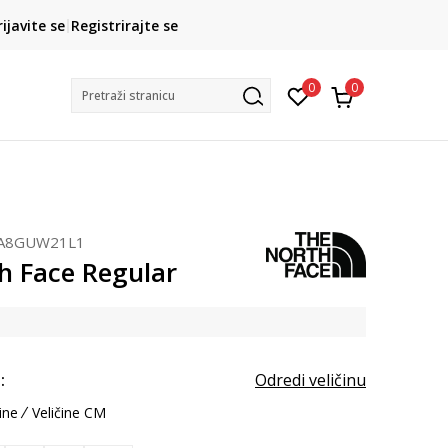
CLICK& COLLECT
rijavite se
Registrirajte se
besplatno preuzimanje u trgovini
0
0
Pretraži stranicu
A8GUW21L1
h Face Regular
:
Odredi veličinu
ine
Veličine CM