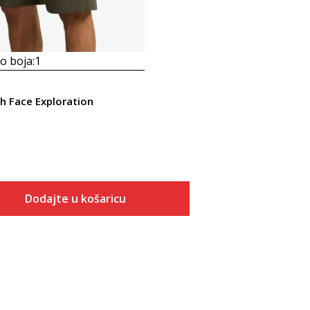
 boja:
1
h Face Exploration
Dodajte u košaricu
Veličina
Dodaj u košaricu
REG28
REG30