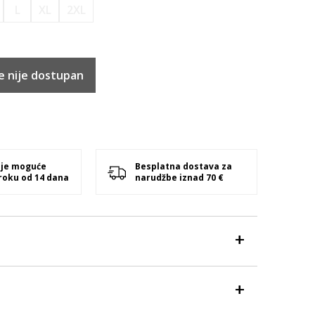
L
XL
2XL
e nije dostupan
 je moguće
Besplatna dostava za
 roku od 14 dana
narudžbe iznad 70 €