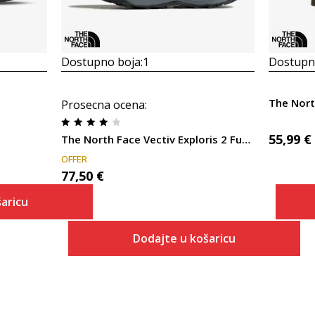
Dostupno boja:
1
Dostupno
The Nort
Prosecna ocena
:
55,99
€
The North Face Vectiv Exploris 2 Futurelight
OFFER
77,50
€
aricu
Dodajte u košaricu
 košaricu
Veličina
Dodaj u košaricu
7