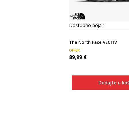
Dostupno boja:
1
The North Face VECTIV
OFFER
89,99
€
Dodajte u koš
Veličina
Dodaj u
7
7.5