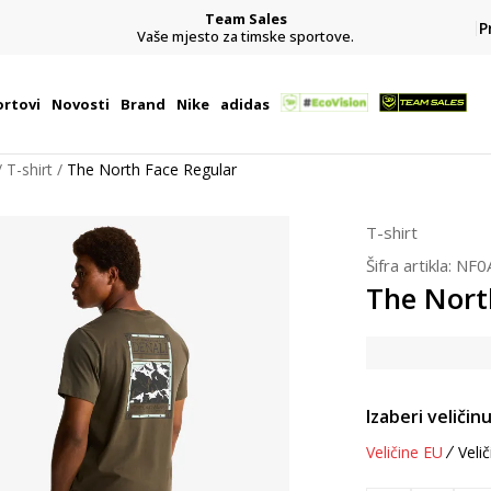
Team Sales
P
j
Vaše mjesto za timske sportove.
rtovi
Novosti
Brand
Nike
adidas
T-shirt
The North Face Regular
T-shirt
Šifra artikla:
NF0
The Nort
Izaberi veličinu
Veličine EU
Velič