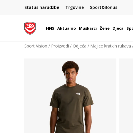
BOX NOW
Status narudžbe
Trgovine
Sport&Bonus
Dostava 1,50 €
| Više od 800 paketomata u Hrvatsko
HNS
Aktualno
Muškarci
Žene
Djeca
Spo
Sport Vision
Proizvodi
Odjeća
Majice kratkih rukava