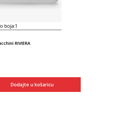
 boja:
1
cchini RIVIERA
Dodajte u košaricu
Veličina
Dodaj u košaricu
40
41