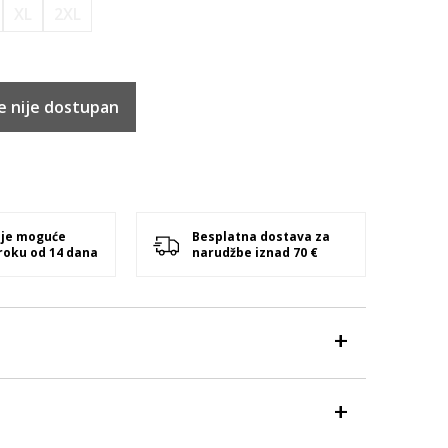
XL
2XL
e nije dostupan
 je moguće
Besplatna dostava za
 roku od 14 dana
narudžbe iznad 70 €