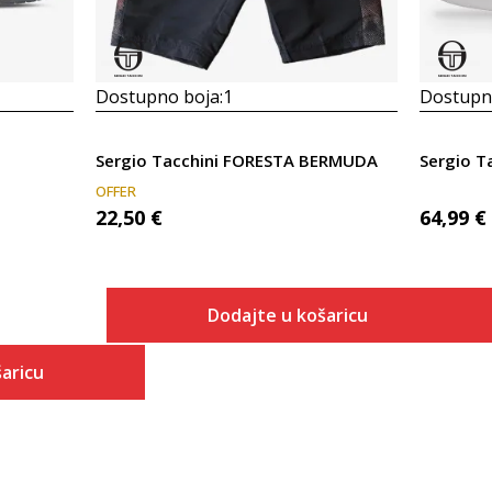
Dostupno boja:
1
Dostupno
Sergio Tacchini FORESTA BERMUDA
Sergio Ta
OFFER
22,50
€
64,99
€
Dodajte u košaricu
Veličina
aricu
Dodaj u košaricu
S
 košaricu
M