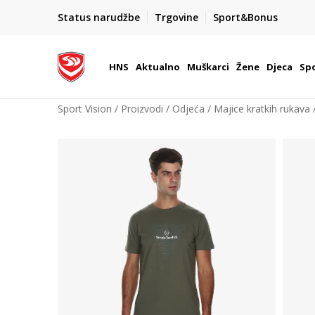
BOX NOW
Status narudžbe
Trgovine
Sport&Bonus
Dostava 1,50 €
| Više od 800 paketomata u Hrvatsko
HNS
Aktualno
Muškarci
Žene
Djeca
Spo
Sport Vision
Proizvodi
Odjeća
Majice kratkih rukava