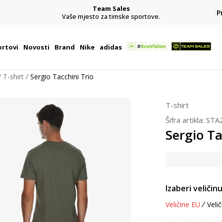
Team Sales
P
j
Vaše mjesto za timske sportove.
rtovi
Novosti
Brand
Nike
adidas
T-shirt
Sergio Tacchini Trio
T-shirt
Šifra artikla:
STA
Sergio Ta
Izaberi veličinu
Veličine EU
Velič