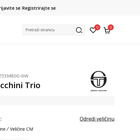
CLICK& COLLECT
rijavite se
Registrirajte se
besplatno preuzimanje u trgovini
0
0
Pretraži stranicu
253M800-6W
cchini Trio
:
Odredi veličinu
ine
Veličine CM