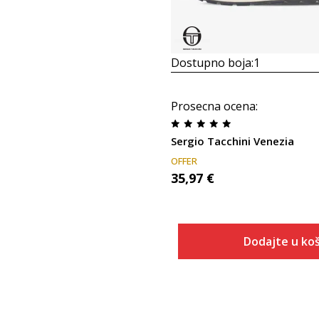
Dostupno boja:
1
Prosecna ocena
:
Sergio Tacchini Venezia
OFFER
35,97
€
Dodajte u koš
Veličina
Dodaj u
40