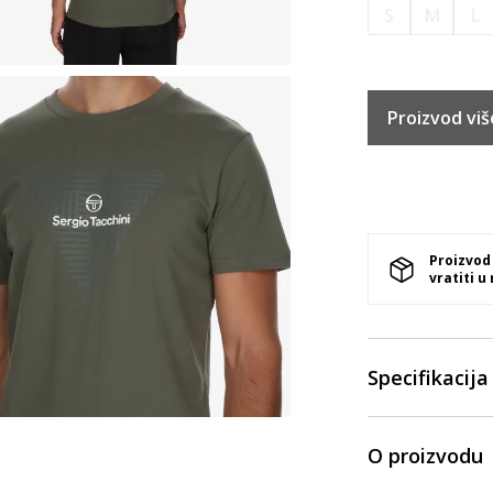
S
M
L
Proizvod viš
Proizvod
vratiti u
Specifikacija
O proizvodu