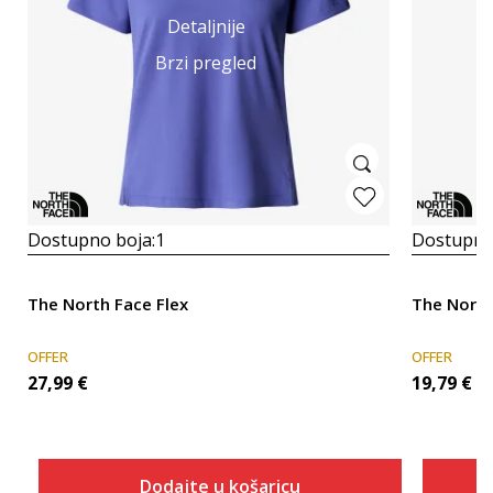
Detaljnije
Brzi pregled
Dostupno boja:
1
Dostupno
The North Face Flex
The North
OFFER
OFFER
27,99
€
19,79
€
Dodajte u košaricu