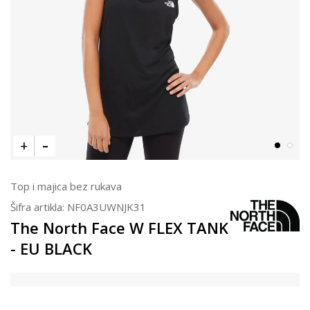
Top i majica bez rukava
Šifra artikla:
NF0A3UWNJK31
The North Face W FLEX TANK
- EU BLACK