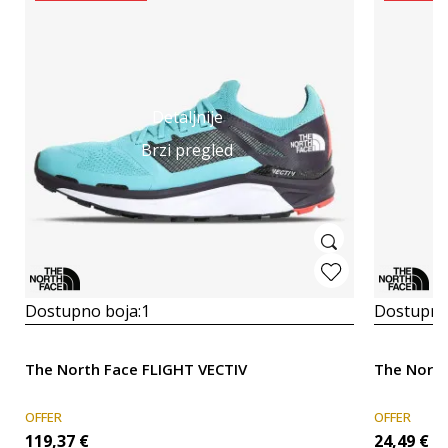
Detaljnije
Brzi pregled
Dostupno boja:
1
Dostupno
The North Face FLIGHT VECTIV
The North
OFFER
OFFER
119,37
€
24,49
€