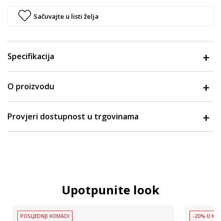
Sačuvajte u listi želja
Specifikacija
O proizvodu
Provjeri dostupnost u trgovinama
Upotpunite look
POSLJEDNJI KOMADI
-20% U KOŠ