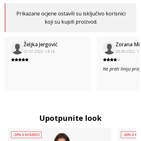
Prikazane ocjene ostavili su isključivo korisnici
koji su kupili proizvod.
Željka Jergović
Zorana Mi
07.07.2022. 14:18
09.06.2022. 1
Ne prati liniju prsi
Upotpunite look
-20% U KOŠARICI
-20% U KOŠ