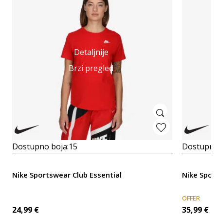
Detaljnije
Brzi pregled
Dostupno boja:
15
Dostupno
Nike Sportswear Club Essential
Nike Spor
OFFER
24,99
€
35,99
€