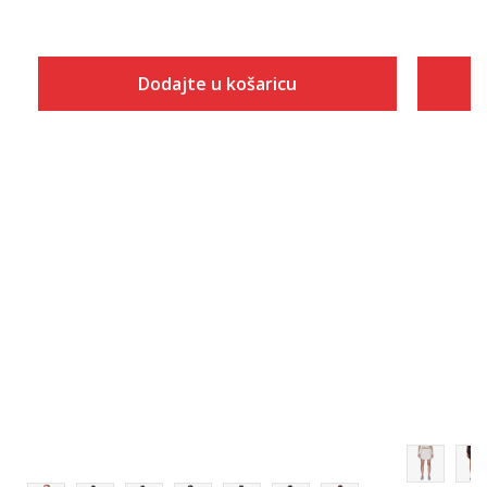
Dodajte u košaricu
Veličina
Dodaj u košaricu
XS
S
M
L
XL
2XL