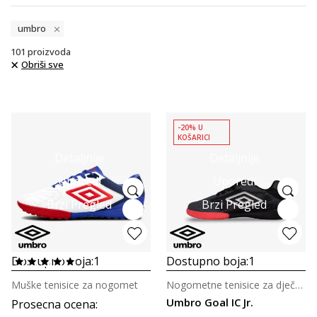
umbro
101
proizvoda
Obriši sve
-20% U
KOŠARICI
Detaljnije
Detaljnije
Uporedi
Uporedi
Brzi Pregled
Brzi Pregled
Dostupno boja:
1
Dostupno boja:
1
Muške tenisice za nogomet
Nogometne tenisice za dječake
Umbro Goal IC Jr.
Prosecna ocena
: