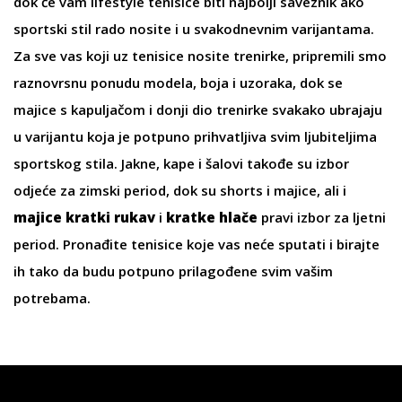
dok će vam
lifestyle tenisice biti najbolji saveznik ako
sportski stil rado nosite i u svakodnevnim varijantama.
Za sve vas koji uz tenisice nosite
trenirke
, pripremili smo
raznovrsnu ponudu modela, boja i uzoraka, dok se
majice s kapuljačom
i donji dio trenirke svakako ubrajaju
u varijantu koja je potpuno prihvatljiva svim ljubiteljima
sportskog stila.
Jakne
,
kape
i
šalovi
takođe su izbor
odjeće za zimski period, dok su
shorts
i
majice
, ali i
majice kratki rukav
i
kratke hlače
pravi izbor za ljetni
period. Pronađite tenisice
koje vas neće sputati i birajte
ih tako da budu potpuno prilagođene svim vašim
potrebama.