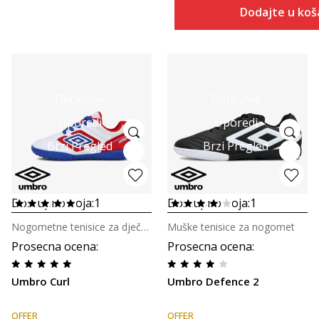
Dodajte u koš
Detaljnije
Detaljnije
Uporedi
Uporedi
Brzi Pregled
Brzi Pregled
Dostupno boja:
1
Dostupno boja:
1
Nogometne tenisice za dječake
Muške tenisice za nogomet
Prosecna ocena
:
Prosecna ocena
:
Umbro Curl
Umbro Defence 2
OFFER
OFFER