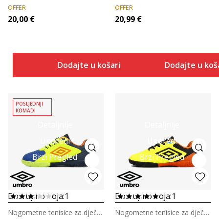
OFFER
OFFER
20,00
€
20,99
€
Dodajte u košaricu
Dodajte u koš
POSLJEDNJI
KOMADI
Detaljnije
Detaljnije
Uporedi
Uporedi
Brzi Pregled
Brzi Pregled
Dostupno boja:
1
Dostupno boja:
1
Nogometne tenisice za dječake
Nogometne tenisice za dječake