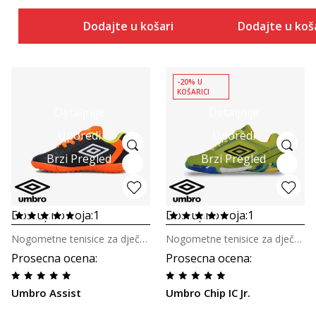
Dodajte u košaricu
Dodajte u koš
-20% U
KOŠARICI
Detaljnije
Detaljnije
Uporedi
Uporedi
Brzi Pregled
Brzi Pregled
Dostupno boja:
1
Dostupno boja:
1
Nogometne tenisice za dječake
Nogometne tenisice za dječake
Prosecna ocena
:
Prosecna ocena
:
Umbro Assist
Umbro Chip IC Jr.