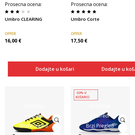
Prosecna ocena
:
Prosecna ocena
:
Umbro CLEARING
Umbro Corte
OFFER
OFFER
16,00
€
17,50
€
Dodajte u košaricu
Dodajte u koš
-30% U
KOŠARICI
Detaljnije
Detaljnije
Uporedi
Uporedi
Brzi Pregled
Brzi Pregled