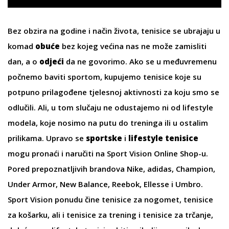
Bez obzira na godine i način života, tenisice se ubrajaju u
komad
obuće
bez kojeg većina nas ne može zamisliti
dan, a o
odjeći
da ne govorimo. Ako se u međuvremenu
počnemo baviti sportom, kupujemo tenisice koje su
potpuno prilagođene tjelesnoj aktivnosti za koju smo se
odlučili. Ali, u tom slučaju ne odustajemo ni od lifestyle
modela, koje nosimo na putu do treninga ili u ostalim
prilikama. Upravo se
sportske
i
lifestyle tenisice
mogu pronaći i naručiti na Sport Vision Online Shop-u.
Pored prepoznatljivih brandova
Nike
,
adidas
,
Champion
,
Under Armor
,
New Balance
,
Reebok
,
Ellesse
i
Umbro
.
Sport Vision ponudu čine
tenisice za nogomet
,
tenisice
za košarku
, ali i
tenisice za trening
i
tenisice za trčanje
,