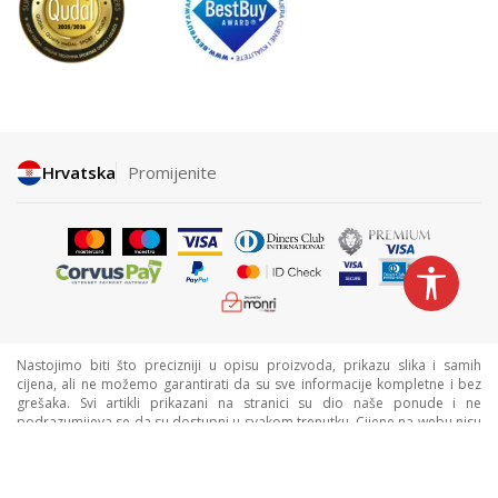
Hrvatska
Promijenite
Nastojimo biti što precizniji u opisu proizvoda, prikazu slika i samih
cijena, ali ne možemo garantirati da su sve informacije kompletne i bez
grešaka. Svi artikli prikazani na stranici su dio naše ponude i ne
podrazumijeva se da su dostupni u svakom trenutku. Cijene na webu nisu
nužno iste kao cijene u trgovinama. Webshop može imati popuste
namijenjene isključivo web kupcima.
©2026
www.sportvision.hr
, Izrada
NB SOFT
. Sva prava zadržana.