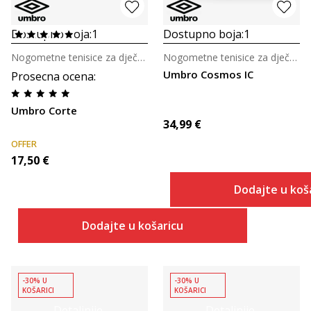
Dostupno boja:
1
Dostupno boja:
1
Nogometne tenisice za dječake
Nogometne tenisice za dječake
Umbro Cosmos IC
Prosecna ocena
:
Umbro Corte
34,99
€
OFFER
17,50
€
Dodajte u koš
Dodajte u košaricu
-30% U
-30% U
KOŠARICI
KOŠARICI
Detaljnije
Detaljnije