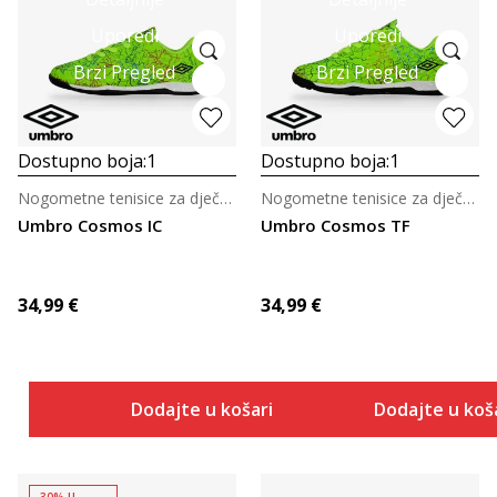
Uporedi
Uporedi
Brzi Pregled
Brzi Pregled
Dostupno boja:
1
Dostupno boja:
1
Nogometne tenisice za dječake
Nogometne tenisice za dječake
Umbro Cosmos IC
Umbro Cosmos TF
34,99
€
34,99
€
Dodajte u košaricu
Dodajte u koš
-30% U