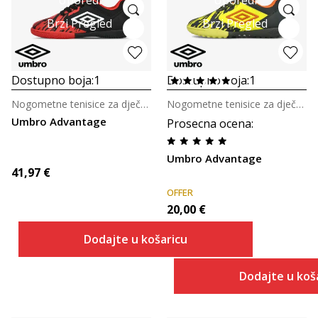
Uporedi
Uporedi
Brzi Pregled
Brzi Pregled
Dostupno boja:
1
Dostupno boja:
1
Nogometne tenisice za dječake
Nogometne tenisice za dječake
Umbro Advantage
Prosecna ocena
:
Umbro Advantage
41,97
€
OFFER
20,00
€
Dodajte u košaricu
Dodajte u koš