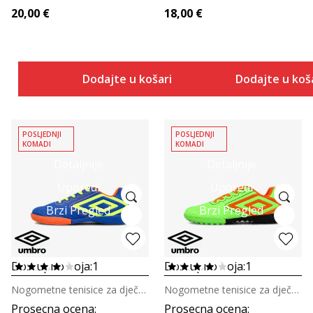
20,00
€
18,00
€
Dodajte u košaricu
Dodajte u koš
POSLJEDNJI
POSLJEDNJI
KOMADI
KOMADI
Detaljnije
Detaljnije
Uporedi
Uporedi
Brzi Pregled
Brzi Pregled
Dostupno boja:
1
Dostupno boja:
1
Nogometne tenisice za dječake
Nogometne tenisice za dječake
Prosecna ocena
:
Prosecna ocena
: