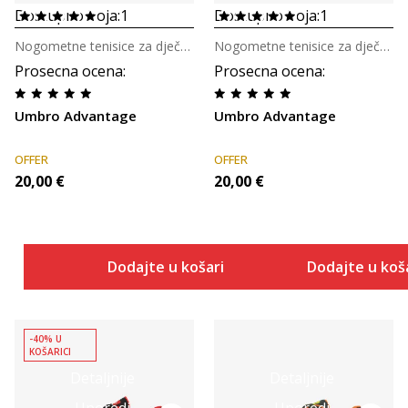
Dostupno boja:
1
Dostupno boja:
1
Nogometne tenisice za dječake
Nogometne tenisice za dječake
Prosecna ocena
:
Prosecna ocena
:
Umbro Advantage
Umbro Advantage
OFFER
OFFER
20,00
€
20,00
€
Dodajte u košaricu
Dodajte u koš
-40% U
KOŠARICI
Detaljnije
Detaljnije