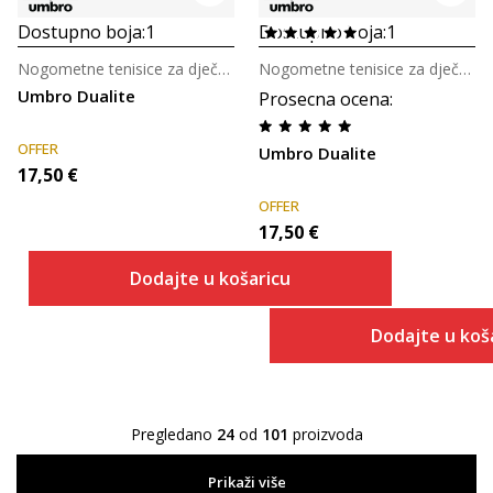
Dostupno boja:
1
Dostupno boja:
1
Nogometne tenisice za dječake
Nogometne tenisice za dječake
Umbro Dualite
Prosecna ocena
:
OFFER
Umbro Dualite
17,50
€
OFFER
17,50
€
Dodajte u košaricu
Dodajte u koš
Pregledano
24
od
101
proizvoda
Prikaži više