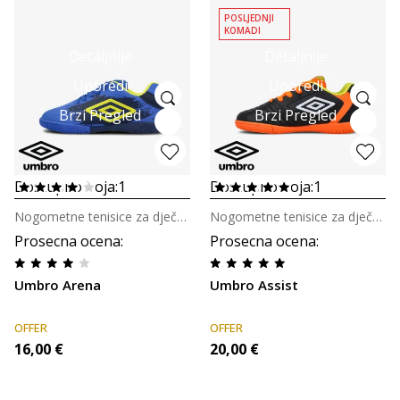
POSLJEDNJI
KOMADI
Detaljnije
Detaljnije
Uporedi
Uporedi
Brzi Pregled
Brzi Pregled
Dostupno boja:
1
Dostupno boja:
1
Nogometne tenisice za dječake
Nogometne tenisice za dječake
Prosecna ocena
:
Prosecna ocena
:
Umbro Arena
Umbro Assist
OFFER
OFFER
16,00
€
20,00
€