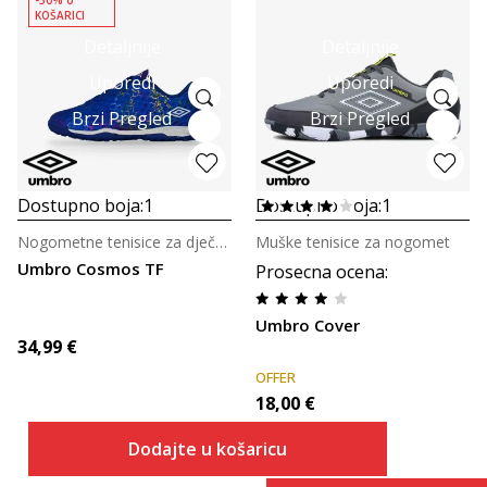
KOŠARICI
Detaljnije
Detaljnije
Uporedi
Uporedi
Brzi Pregled
Brzi Pregled
Dostupno boja:
1
Dostupno boja:
1
Nogometne tenisice za dječake
Muške tenisice za nogomet
Umbro Cosmos TF
Prosecna ocena
:
Umbro Cover
34,99
€
OFFER
18,00
€
Dodajte u košaricu