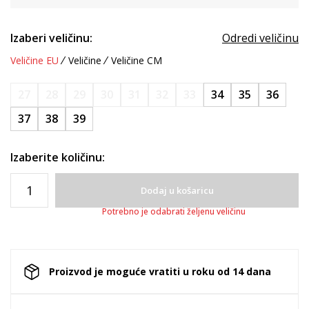
Izaberi veličinu:
Odredi veličinu
Veličine EU
Veličine
Veličine CM
27
28
29
30
31
32
33
34
35
36
37
38
39
Izaberite količinu:
Dodaj u košaricu
Potrebno je odabrati željenu veličinu
Proizvod je moguće vratiti u roku od 14 dana