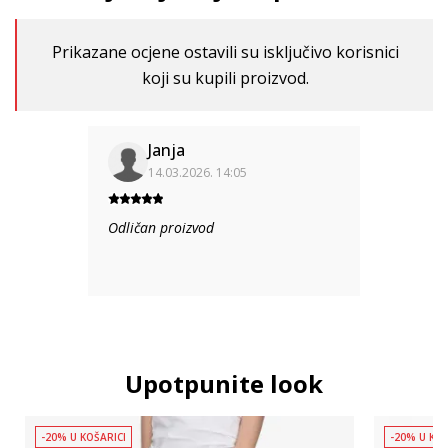
Prikazane ocjene ostavili su isključivo korisnici
koji su kupili proizvod.
Janja
14.03.2026. 14:05
Odličan proizvod
Upotpunite look
-20% U KOŠARICI
-20% U KOŠ