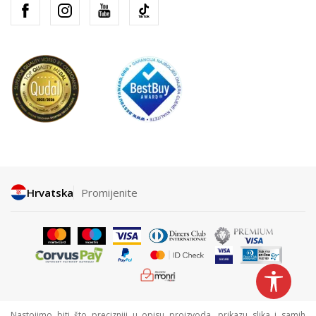
Hrvatska
Promijenite
Nastojimo biti što precizniji u opisu proizvoda, prikazu slika i samih