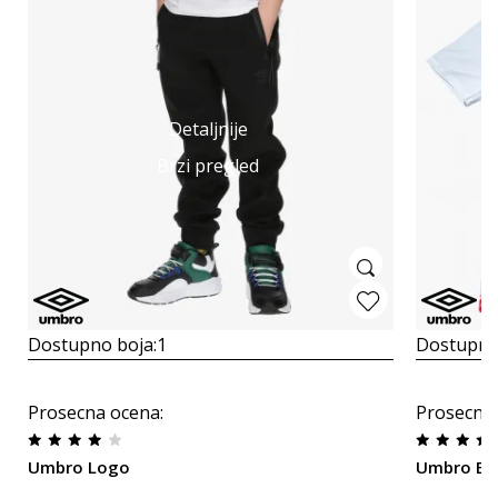
Detaljnije
Brzi pregled
Dostupno boja:
1
Dostupno
Prosecna ocena
:
Prosecna
Umbro Logo
Umbro EC 