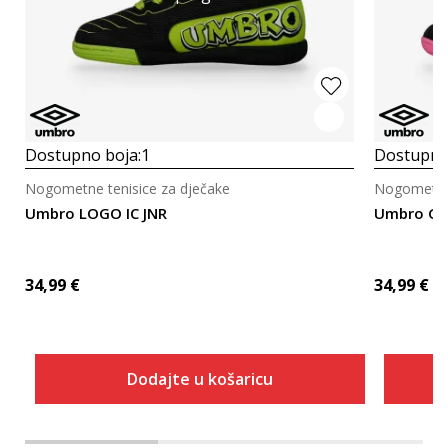
Dostupno boja:
1
Dostupno
Nogometne tenisice za dječake
Nogometne 
Umbro LOGO IC JNR
Umbro Gr
34,99
€
34,99
€
Dodajte u košaricu