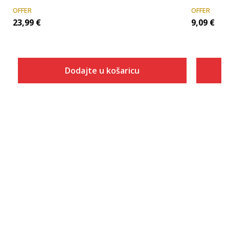
OFFER
OFFER
23,99
€
9,09
€
Dodajte u košaricu
Veličina
Dodaj u košaricu
13-14
15-16
11-12
5-6
7-8