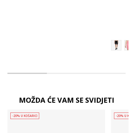
MOŽDA ĆE VAM SE SVIDJETI
-20% U KOŠARICI
-20% U KOŠ