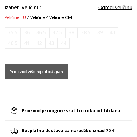
Izaberi veličinu:
Odredi veličinu
Veličine EU
Veličine
Veličine CM
35.5
36
36.5
37.5
38
38.5
39
40
40.5
41
42
43
44
Proizvod više nije dostupan
Proizvod je moguće vratiti u roku od 14 dana
Besplatna dostava za narudžbe iznad 70 €