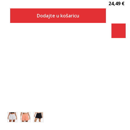
24,49
€
Dodajte u košaricu
Veličina
Dodaj u košaricu
XS
S
M
L
XL