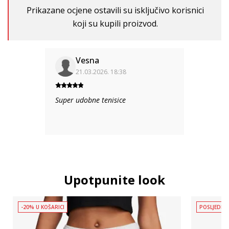
Prikazane ocjene ostavili su isključivo korisnici
koji su kupili proizvod.
Vesna
21.03.2026. 18:38
Super udobne tenisice
Upotpunite look
-20% U KOŠARICI
POSLJEDNJ