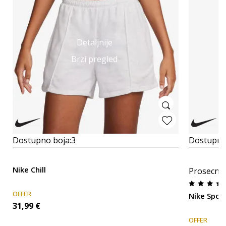
Detaljnije
Brzi pregled
Dostupno boja:
3
Dostupno
Nike Chill
Prosecna
OFFER
Nike Spor
31,99
€
OFFER