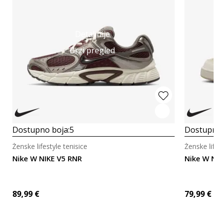
Detaljnije
Brzi pregled
Dostupno boja:
5
Dostupno
Ženske lifestyle tenisice
Ženske lifes
Nike W NIKE V5 RNR
Nike W NI
89,99
€
79,99
€