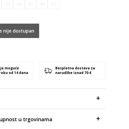
43
44
45
46
47
e nije dostupan
 je moguće
Besplatna dostava za
 roku od 14 dana
narudžbe iznad 70 €
tupnost u trgovinama