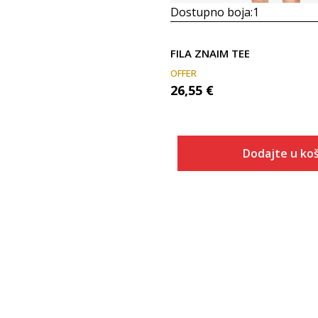
Dostupno boja:
1
FILA ZNAIM TEE
OFFER
26,55
€
Dodajte u koš
Veličina
Dodaj u
M
L
XL
2XL