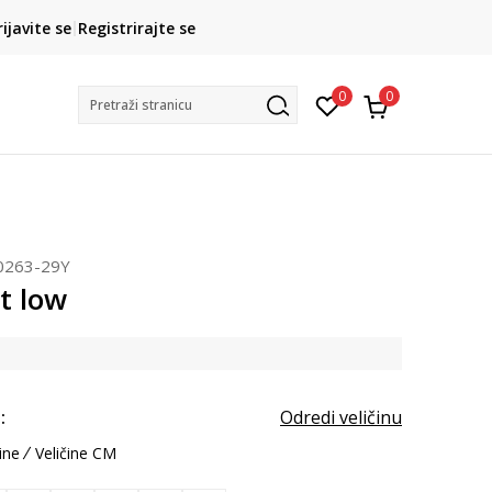
CLICK& COLLECT
rijavite se
Registrirajte se
besplatno preuzimanje u trgovini
0
0
Pretraži stranicu
0263-29Y
t low
:
Odredi veličinu
ine
Veličine CM