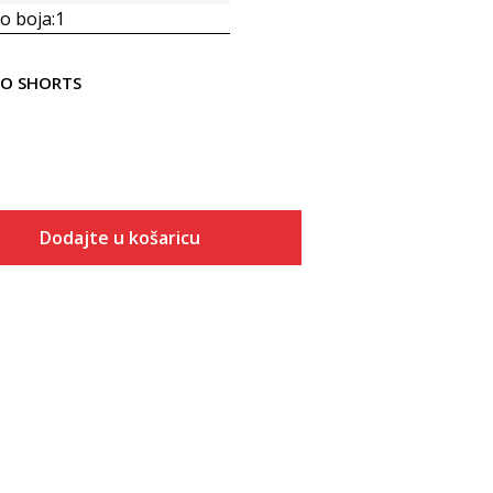
 boja:
1
GO SHORTS
Dodajte u košaricu
Veličina
Dodaj u košaricu
M
L
XL