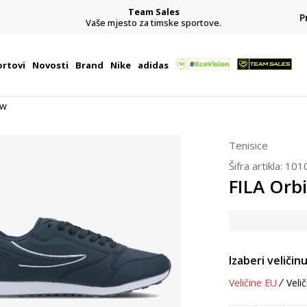
Team Sales
P
j
Vaše mjesto za timske sportove.
rtovi
Novosti
Brand
Nike
adidas
ow
Tenisice
Šifra artikla:
101
FILA Orbi
Izaberi veličinu
Veličine EU
Velič