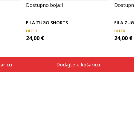
Dostupno boja:
1
Dostupno
FILA ZUGO SHORTS
FILA ZU
OFFER
OFFER
24,00
€
24,00
€
aricu
Dodajte u košaricu
Veličina
 košaricu
Dodaj u košaricu
M
L
XL
2XL