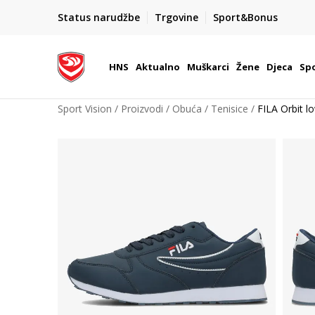
BOX NOW
Status narudžbe
Trgovine
Sport&Bonus
Dostava 1,50 €
| Više od 800 paketomata u Hrvatsko
HNS
Aktualno
Muškarci
Žene
Djeca
Spo
Sport Vision
Proizvodi
Obuća
Tenisice
FILA Orbit l