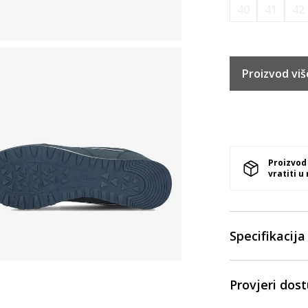
40
41
42
Proizvod viš
Proizvod
vratiti u
Specifikacija
Provjeri dos