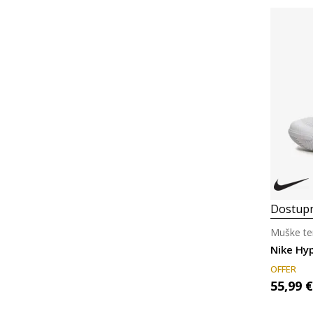
Dostupn
Muške te
Nike Hy
OFFER
55,99
€