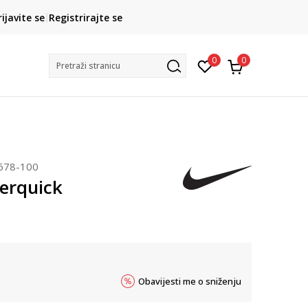
CLICK& COLLECT
rijavite se
Registrirajte se
besplatno preuzimanje u trgovini
0
0
Pretraži stranicu
678-100
erquick
Obavijesti me o sniženju