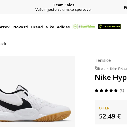
Team Sales
P
j
Vaše mjesto za timske sportove.
rtovi
Novosti
Brand
Nike
adidas
uick
Tenisice
Šifra artikla:
FN4
Nike Hyp
3
OFFER
52,49
€