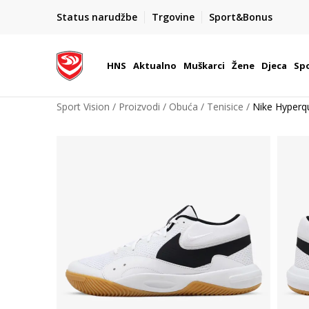
BOX NOW
Status narudžbe
Trgovine
Sport&Bonus
Dostava 1,50 €
| Više od 800 paketomata u Hrvatsko
HNS
Aktualno
Muškarci
Žene
Djeca
Spo
Sport Vision
Proizvodi
Obuća
Tenisice
Nike Hyperq