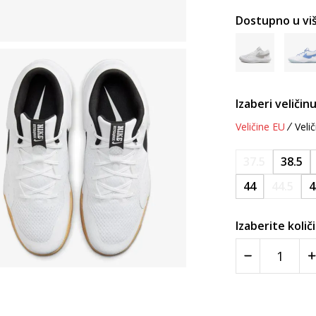
Dostupno u viš
Izaberi veličinu
Veličine EU
Velič
37.5
38.5
44
44.5
4
Izaberite količ