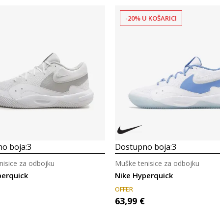
-20% U KOŠARICI
o boja:
3
Dostupno boja:
3
nisice za odbojku
Muške tenisice za odbojku
perquick
Nike Hyperquick
OFFER
63,99
€