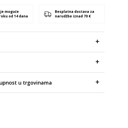
 je moguće
Besplatna dostava za
 roku od 14 dana
narudžbe iznad 70 €
tupnost u trgovinama