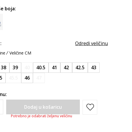
e boja:
:
Odredi veličinu
ine
Veličine CM
38
39
40
40.5
41
42
42.5
43
5
45.5
46
47
inu:
Dodaj u košaricu
Potrebno je odabrati željenu veličinu