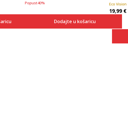
Popust
40
%
Eco Vision
19,99
€
aricu
Dodajte u košaricu
Veličina
 košaricu
Dodaj u košaricu
XS
S
M
L
XL