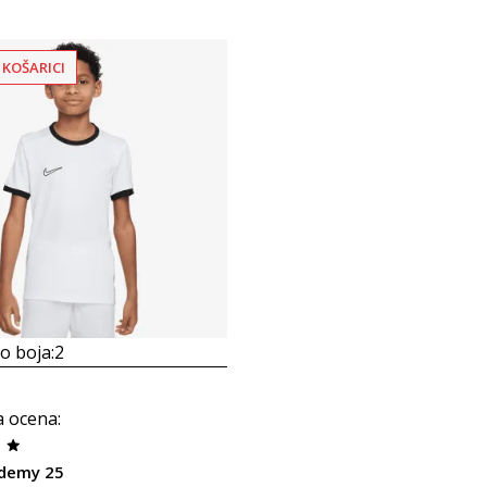
 KOŠARICI
 boja:
2
a ocena
:
ademy 25