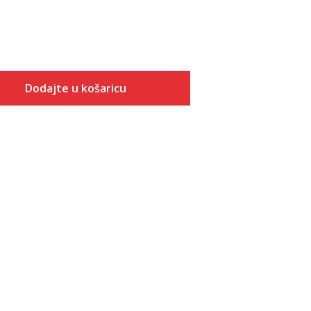
Dodajte u košaricu
Veličina
Dodaj u košaricu
XS
S
M
L
XL