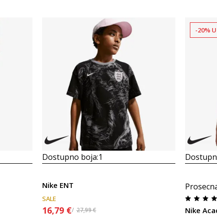
-20% U
Dostupno boja:
1
Dostupno
Nike ENT
Prosecn
SALE
16,79
€
Nike Ac
27,99
€