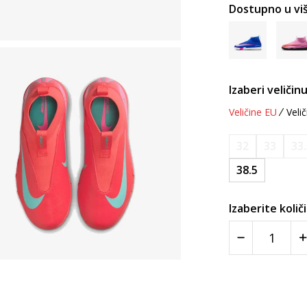
Dostupno u viš
Izaberi veličinu
Veličine EU
Velič
32
33
33
38.5
Izaberite količ