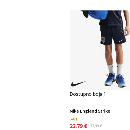
Dostupno boja:
1
Nike England Strike
SALE
22,79
€
37,99
€