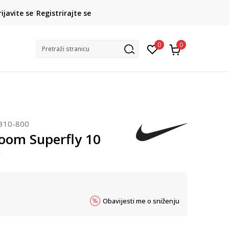
CLICK& COLLECT
rijavite se
Registrirajte se
besplatno preuzimanje u trgovini
0
0
Pretraži stranicu
310-800
Zoom Superfly 10
Obavijesti me o sniženju