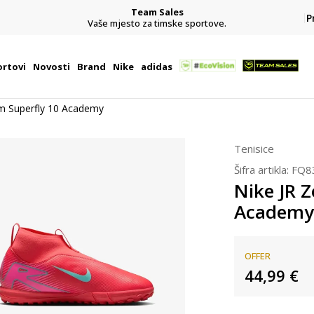
Team Sales
P
j
Vaše mjesto za timske sportove.
rtovi
Novosti
Brand
Nike
adidas
m Superfly 10 Academy
Tenisice
Šifra artikla:
FQ8
Nike JR 
Academy
OFFER
44,99
€