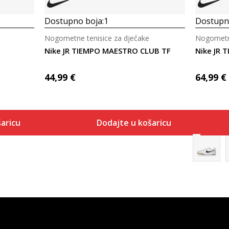
Dostupno boja:
1
Dostupno
Nogometne tenisice za dječake
Nogometne
Nike JR TIEMPO MAESTRO CLUB TF
Nike JR
44,99
€
64,99
€
aricu
Dodajte u košaricu