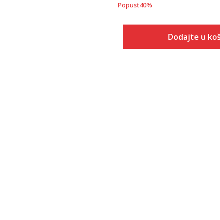
Popust
40
%
Dodajte u koš
Veličina
Dodaj u
XS
S
M
L
XL