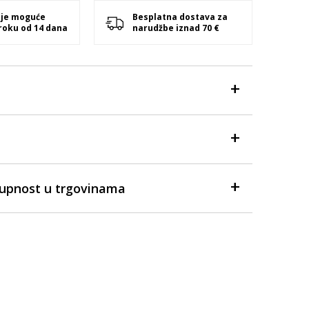
 je moguće
Besplatna dostava za
 roku od 14 dana
narudžbe iznad 70 €
tupnost u trgovinama