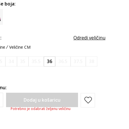
e boja:
:
Odredi veličinu
ine
Veličine CM
.5
34
35
35.5
36
36.5
37.5
38
inu:
Dodaj u košaricu
Potrebno je odabrati željenu veličinu