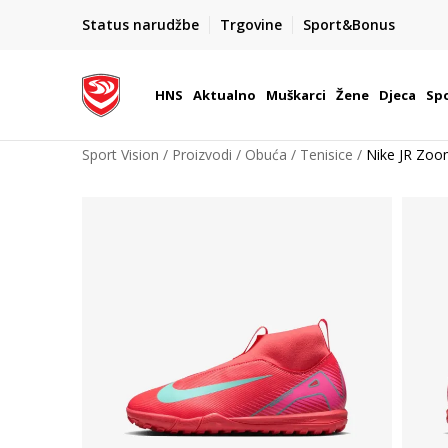
BOX NOW
Status narudžbe
Trgovine
Sport&Bonus
Dostava 1,50 €
| Više od 800 paketomata u Hrvatsko
HNS
Aktualno
Muškarci
Žene
Djeca
Spo
Sport Vision
Proizvodi
Obuća
Tenisice
Nike JR Zoo