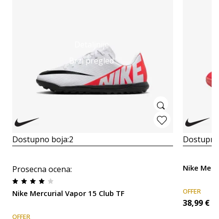
Detaljnije
Brzi pregled
Dostupno boja:
2
Dostupno
Nike Merc
Prosecna ocena
:
OFFER
Nike Mercurial Vapor 15 Club TF
38,99
€
OFFER