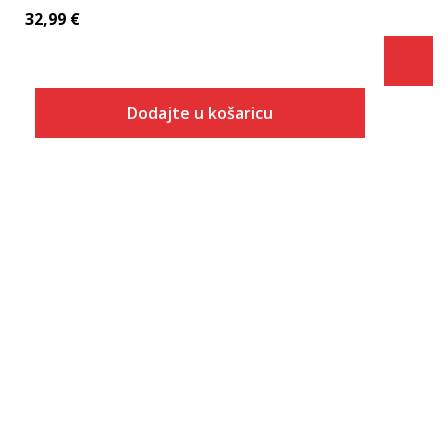
32,99
€
Dodajte u košaricu
Veličina
Dodaj u košaricu
1Y
1.5Y
2Y
2.5Y
3Y