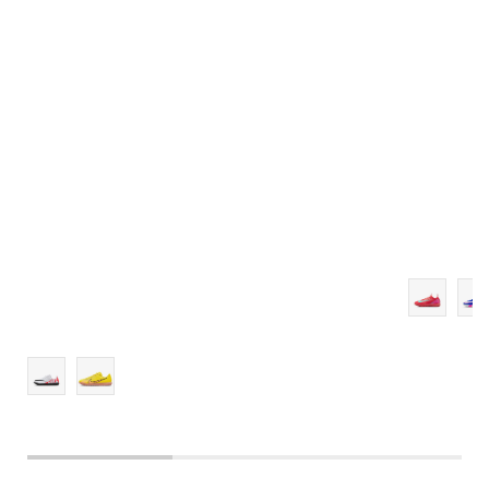
3.5Y
4Y
4.5Y
5Y
5.5Y
6Y