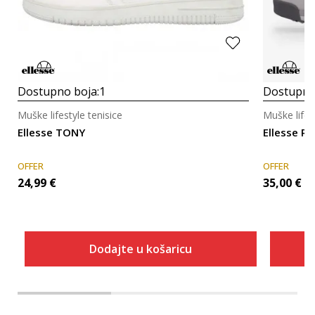
Dostupno boja:
1
Dostupno
Muške lifestyle tenisice
Muške lifes
Ellesse TONY
Ellesse 
OFFER
OFFER
24,99
€
35,00
€
Dodajte u košaricu