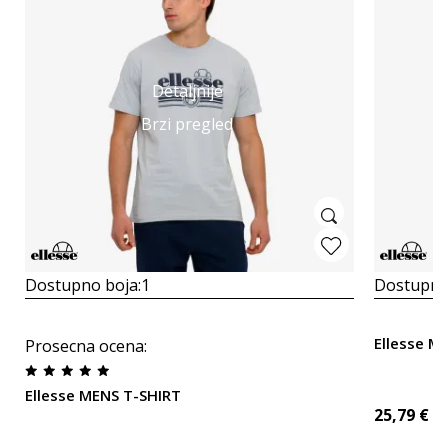
Detaljnije
Brzi pregled
Dostupno boja:
1
Dostupno
Ellesse M
Prosecna ocena
:
Ellesse MENS T-SHIRT
25,79
€