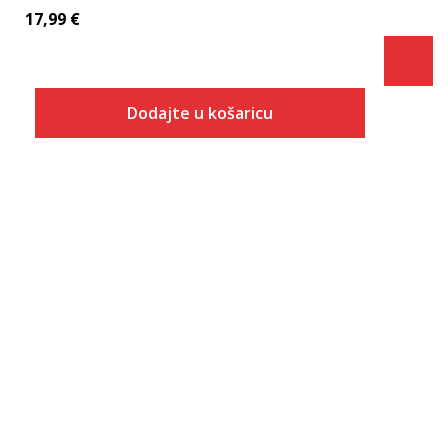
17,99
€
Dodajte u košaricu
Veličina
Dodaj u košaricu
S
M
L
XL
2XL