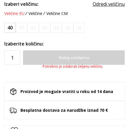
Izaberi veličinu:
Odredi veličinu
Veličine EU
Veličine
Veličine CM
40
41
42
43
44
45
46
Izaberite količinu:
Dodaj u košaricu
Potrebno je odabrati željenu veličinu
Proizvod je moguće vratiti u roku od 14 dana
Besplatna dostava za narudžbe iznad 70 €