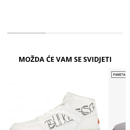
3XL
MOŽDA ĆE VAM SE SVIDJETI
PAMETAN 
Detaljnije
Brzi pregled