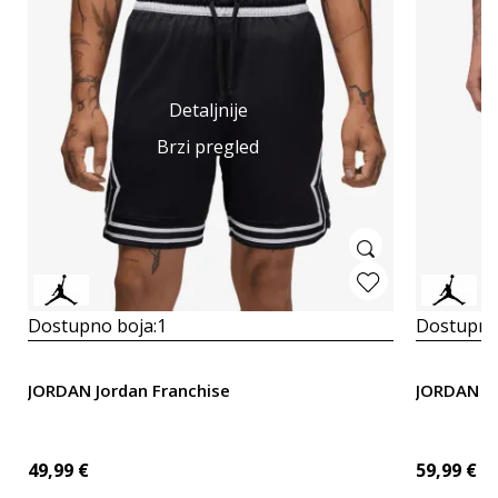
Detaljnije
Brzi pregled
Dostupno boja:
1
Dostupno
JORDAN Jordan Franchise
JORDAN L
49,99
€
59,99
€