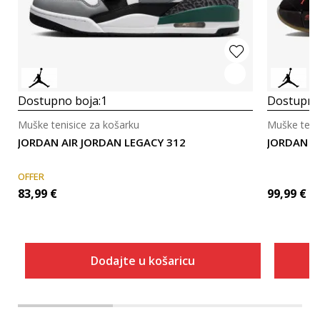
Dostupno boja:
1
Dostupno
Muške tenisice za košarku
Muške teni
JORDAN AIR JORDAN LEGACY 312
JORDAN J
OFFER
83,99
€
99,99
€
Dodajte u košaricu