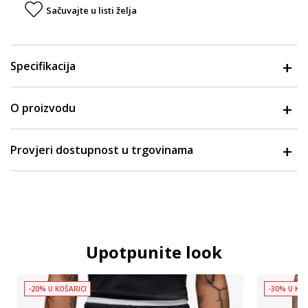
Sačuvajte u listi želja
Specifikacija
O proizvodu
Provjeri dostupnost u trgovinama
Upotpunite look
-20% U KOŠARICI
-30% U KOŠ