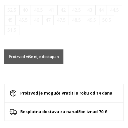
52.5
40
40.5
41
42
42.5
43
44
44.5
45
45.5
46
47
47.5
48.5
49.5
50.5
51.5
Proizvod više nije dostupan
Proizvod je moguće vratiti u roku od 14 dana
Besplatna dostava za narudžbe iznad 70 €