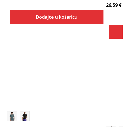
26,59
€
Dodajte u košaricu
Veličina
Dodaj u košaricu
S
M
L
XL
2XL