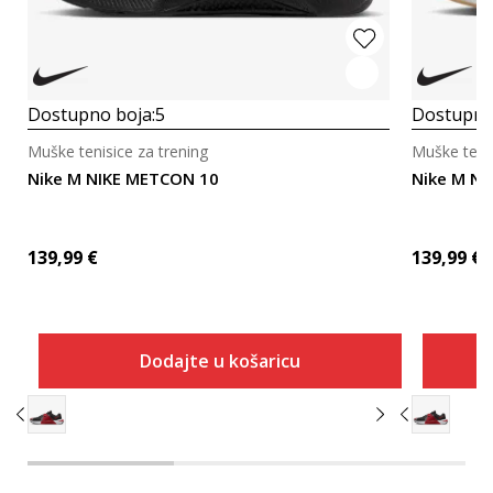
Dostupno boja:
5
Dostupno
Muške tenisice za trening
Muške tenis
Nike M NIKE METCON 10
Nike M N
139,99
€
139,99
€
Dodajte u košaricu