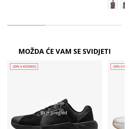
MOŽDA ĆE VAM SE SVIDJETI
-20% U KOŠARICI
-20% U KOŠ
Detaljnije
Brzi pregled