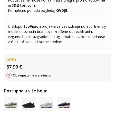
Popust se ne može kombinirati s drugim promo kodovima
ni S&B karticom.
Kompletnu ponudu pogledaj
OVDJE
.
U sklopu
EcoVision
projekta za vas izdvajamo eco-friendly
modele poznatih brandova izrađene od recikliranih,
veganskih, biorazgradivih i drugih materijala koji doprinose
zaštiti i očuvanju životne sredine.
OFFER
87,99
€
Obavijesti me o sniženju
Dostupno u više boja: