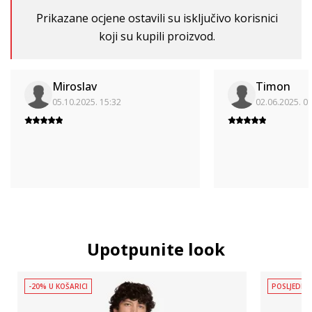
Prikazane ocjene ostavili su isključivo korisnici
koji su kupili proizvod.
Miroslav
Timon
05.10.2025. 15:32
02.06.2025. 0
Upotpunite look
-20% U KOŠARICI
POSLJEDNJ