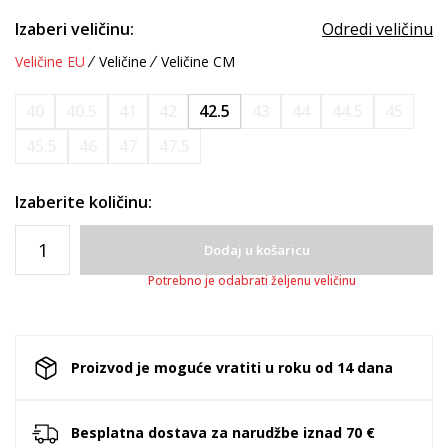
Izaberi veličinu:
Odredi veličinu
Veličine EU
Veličine
Veličine CM
40
40.5
41
42
42.5
43
44
44.5
45
45.5
46
47
47.5
Izaberite količinu:
Dodaj u košaricu
Potrebno je odabrati željenu veličinu
Proizvod je moguće vratiti u roku od 14 dana
Besplatna dostava za narudžbe iznad 70 €