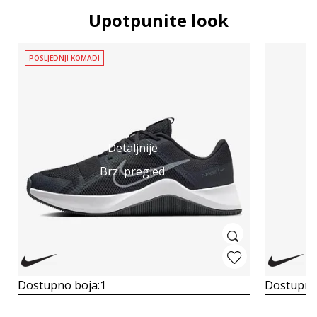
Upotpunite look
POSLJEDNJI KOMADI
Detaljnije
Brzi pregled
Dostupno boja:
1
Dostupno