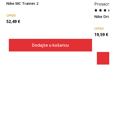
Nike MC Trainer 2
Prosecna
OFFER
Nike Dri-
52,49
€
OFFER
19,59
€
Dodajte u košaricu
Veličina
Dodaj u košaricu
6.5
7
7.5
8