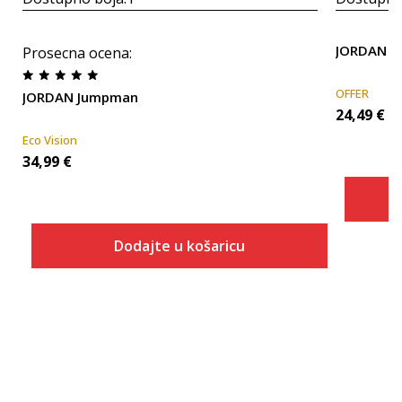
JORDAN Ci
Prosecna ocena
:
OFFER
JORDAN Jumpman
24,49
€
Eco Vision
34,99
€
Dodajte u košaricu
Veličina
Dodaj u košaricu
ONESZ
XS
S