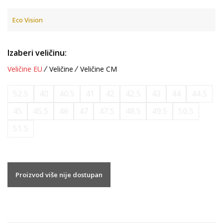
Eco Vision
Izaberi veličinu:
Veličine EU
Veličine
Veličine CM
52.5
40
40.5
41
42
42.5
43
44
44.5
45
45.5
46
47
47.5
48.5
49.5
50.5
51.5
Proizvod više nije dostupan