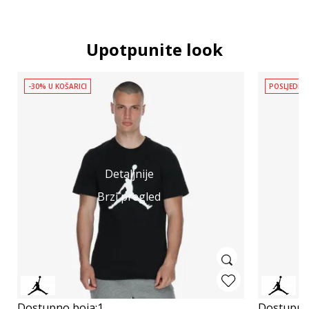
Upotpunite look
-30% U KOŠARICI
POSLJEDNJ
Detaljnije
Brzi pregled
Dostupno boja:
1
Dostupno