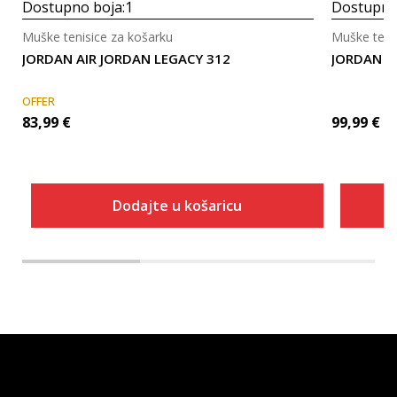
Dostupno boja:
1
Dostupno
Muške tenisice za košarku
Muške teni
JORDAN AIR JORDAN LEGACY 312
JORDAN J
OFFER
83,99
€
99,99
€
Dodajte u košaricu