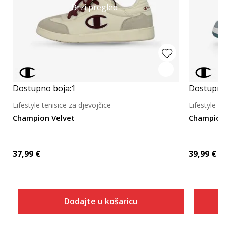
Brzi pregled
Dostupno boja:
1
Dostupno
Lifestyle tenisice za djevojčice
Lifestyle te
Champion Velvet
Champion
37,99
€
39,99
€
Dodajte u košaricu