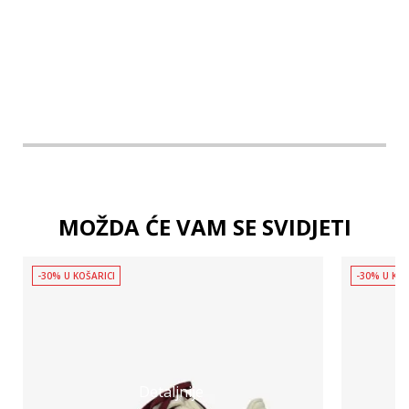
2XL
MOŽDA ĆE VAM SE SVIDJETI
-30% U KOŠARICI
-30% U KOŠ
Detaljnije