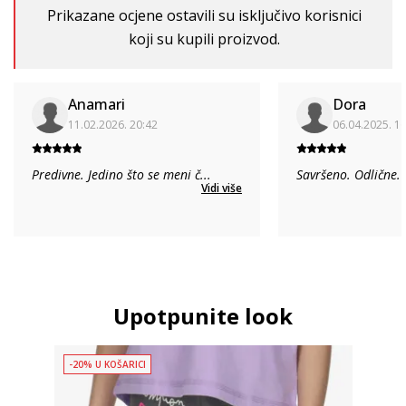
Prikazane ocjene ostavili su isključivo korisnici
koji su kupili proizvod.
Anamari
Dora
11.02.2026. 20:42
06.04.2025. 1
Predivne. Jedino što se meni č
...
Savršeno. Odlične.
Vidi više
Upotpunite look
-20% U KOŠARICI