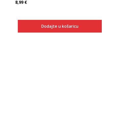
8,99
€
Dodajte u košaricu
Veličina
Dodaj u košaricu
2XS
XS
S
M
L
XL