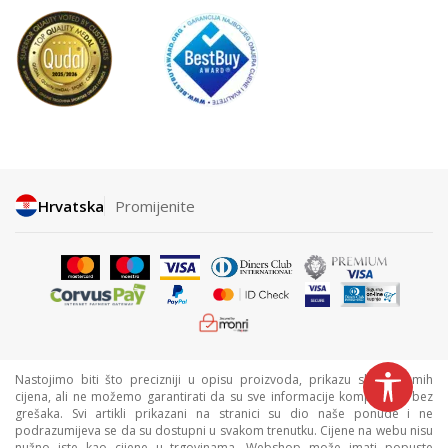
Hrvatska
Promijenite
Nastojimo biti što precizniji u opisu proizvoda, prikazu slika i samih
cijena, ali ne možemo garantirati da su sve informacije kompletne i bez
grešaka. Svi artikli prikazani na stranici su dio naše ponude i ne
podrazumijeva se da su dostupni u svakom trenutku. Cijene na webu nisu
nužno iste kao cijene u trgovinama. Webshop može imati popuste