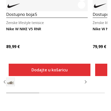
Dostupno boja:
5
Dostupno
Ženske lifestyle tenisice
Ženske lifes
Nike W NIKE V5 RNR
Nike W NI
89,99
€
79,99
€
Dodajte u košaricu