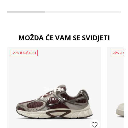
MOŽDA ĆE VAM SE SVIDJETI
-20% U KOŠARICI
-20% U KOŠ
Detaljnije
Brzi pregled