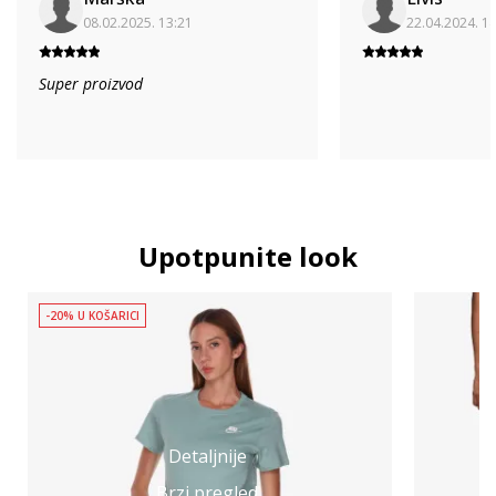
08.02.2025. 13:21
22.04.2024. 1
Super proizvod
Upotpunite look
-20% U KOŠARICI
Detaljnije
Brzi pregled