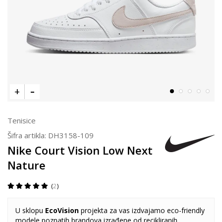
Tenisice
Šifra artikla:
DH3158-109
Nike Court Vision Low Next
Nature
2
U sklopu
EcoVision
projekta za vas izdvajamo eco-friendly
modele poznatih brandova izrađene od recikliranih,