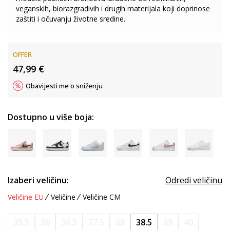
veganskih, biorazgradivih i drugih materijala koji doprinose
zaštiti i očuvanju životne sredine.
OFFER
47,99
€
Obavijesti me o sniženju
Dostupno u više boja:
Izaberi veličinu:
Odredi veličinu
Veličine EU
Veličine
Veličine CM
35.5
36
36.5
37.5
38
38.5
39
40