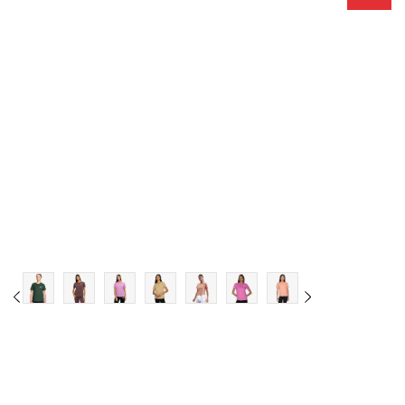
S
M
L
XL
2XL