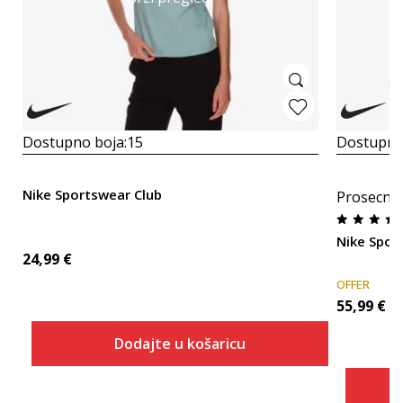
Dostupno boja:
15
Dostupno
Nike Sportswear Club
Prosecna
Nike Spor
24,99
€
OFFER
55,99
€
Dodajte u košaricu
Veličina
Dodaj u košaricu
XS