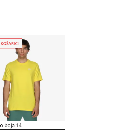
 KOŠARICI
 boja:
14