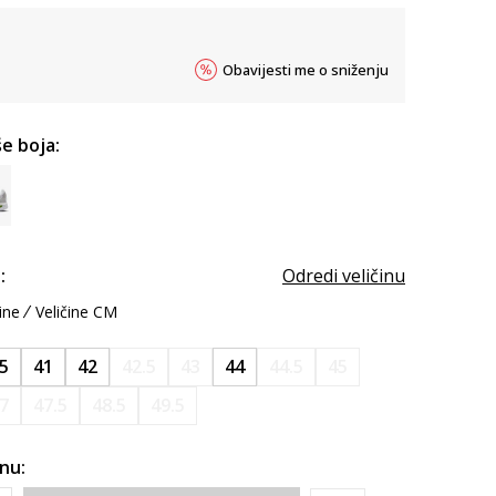
Obavijesti me o sniženju
e boja:
:
Odredi veličinu
ine
Veličine CM
.5
41
42
42.5
43
44
44.5
45
7
47.5
48.5
49.5
inu: