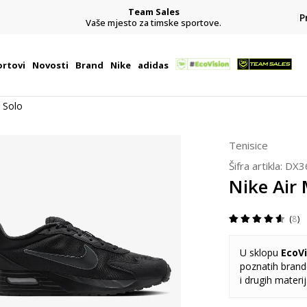
Team Sales
P
j
Vaše mjesto za timske sportove.
rtovi
Novosti
Brand
Nike
adidas
 Solo
Tenisice
Šifra artikla:
DX3
Nike Air
8
U sklopu
EcoVi
poznatih brando
i drugih materi