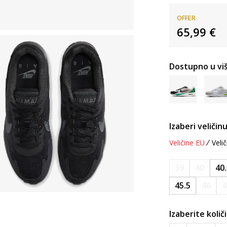
OFFER
65,99
€
Dostupno u viš
Izaberi veličinu
Veličine EU
Velič
39
40
40
45.5
46
4
Izaberite količ