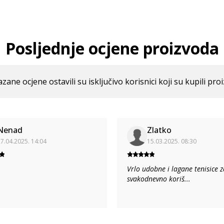
Posljednje ocjene proizvoda
azane ocjene ostavili su isključivo korisnici koji su kupili pro
Nenad
Zlatko
7.04.2025. 14:04
15.03.2025. 08:30
Vrlo udobne i lagane tenisice z
svakodnevno koriš
...