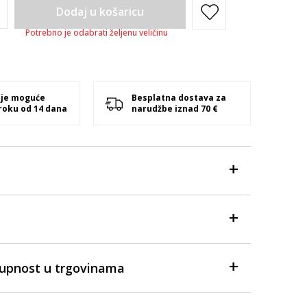
Dodaj u košaricu
Potrebno je odabrati željenu veličinu
 je moguće
Besplatna dostava za
 roku od 14 dana
narudžbe iznad 70 €
tupnost u trgovinama