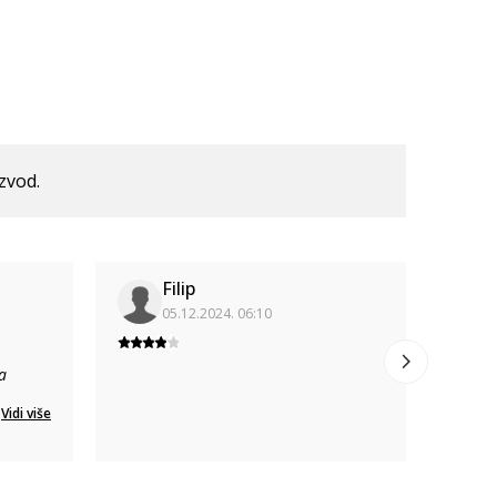
izvod.
Filip
05.12.2024. 06:10
a
Lagane
Vidi više