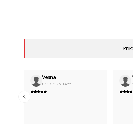
Prik
Vesna
02.03.2026. 14:55
2