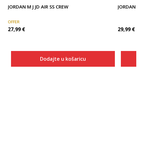
JORDAN M J JD AIR SS CREW
JORDAN Jo
OFFER
27,99
€
29,99
€
Dodajte u košaricu
Veličina
Dodaj u košaricu
XS
S
M
L