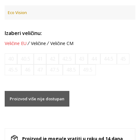
Eco Vision
Izaberi veličinu:
Veličine EU
Veličine
Veličine CM
40
40.5
41
42
42.5
43
44
44.5
45
45.5
46
47
47.5
48.5
49.5
Proizvod više nije dostupan
Proizvod je moguće vratiti u roku od 14 dana