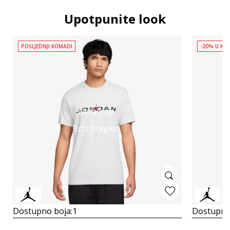
Upotpunite look
POSLJEDNJI KOMADI
-20% U KOŠ
Detaljnije
Brzi pregled
Dostupno boja:
1
Dostupno