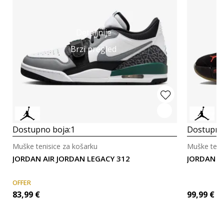
Detaljnije
Brzi pregled
Dostupno boja:
1
Dostupno
Muške tenisice za košarku
Muške teni
JORDAN AIR JORDAN LEGACY 312
JORDAN J
OFFER
83,99
€
99,99
€