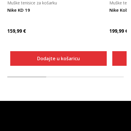
Muške tenisice za košarku
Muške teni
Nike KD 19
Nike Kobe
159,99
€
199,99
€
Dodajte u košaricu