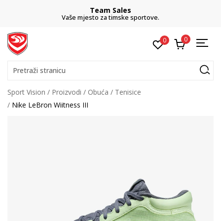
Team Sales
Vaše mjesto za timske sportove.
0
0
Pretraži stranicu
Sport Vision
Proizvodi
Obuća
Tenisice
Nike LeBron Wiitness III