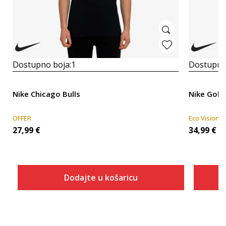
Dostupno boja:
1
Dostupno
Nike Chicago Bulls
Nike Gold
OFFER
Eco Vision
27,99
€
34,99
€
Dodajte u košaricu
Veličina
Dodaj u košaricu
XS