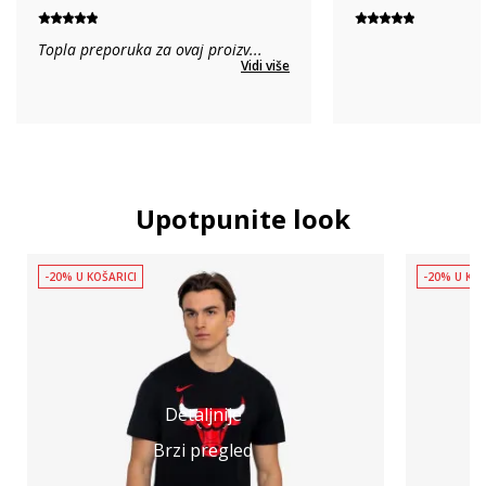
Topla preporuka za ovaj proizv
...
Vidi više
Upotpunite look
-20% U KOŠARICI
-20% U KOŠ
Detaljnije
Brzi pregled