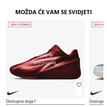
MOŽDA ĆE VAM SE SVIDJETI
-20% U KOŠARICI
-20% U KOŠ
Detaljnije
Brzi pregled
Dostupno boja:
1
Dostupno