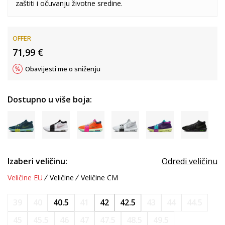
zaštiti i očuvanju životne sredine.
OFFER
71,99
€
Obavijesti me o sniženju
Dostupno u više boja:
Izaberi veličinu:
Odredi veličinu
Veličine EU
Veličine
Veličine CM
39
40
40.5
41
42
42.5
43
44
44.5
45
45.5
46
47
47.5
48.5
49.5