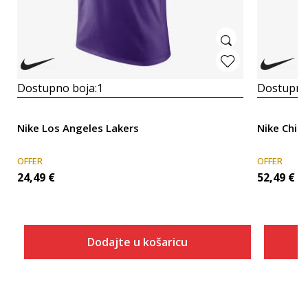
Dostupno boja:
1
Dostupno
Nike Los Angeles Lakers
Nike Chic
OFFER
OFFER
24,49
€
52,49
€
Dodajte u košaricu
Veličina
Dodaj u košaricu
XS