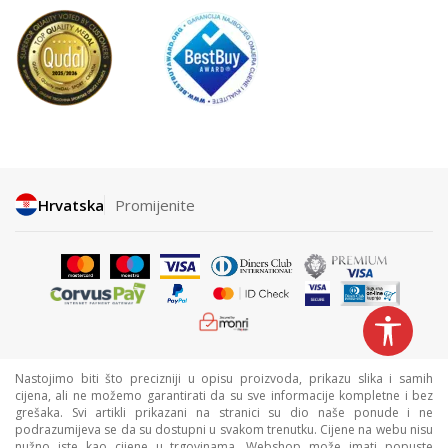
Hrvatska
Promijenite
Nastojimo biti što precizniji u opisu proizvoda, prikazu slika i samih
cijena, ali ne možemo garantirati da su sve informacije kompletne i bez
grešaka. Svi artikli prikazani na stranici su dio naše ponude i ne
podrazumijeva se da su dostupni u svakom trenutku. Cijene na webu nisu
nužno iste kao cijene u trgovinama. Webshop može imati popuste