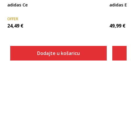
adidas Ce
adidas Es
OFFER
24,49
€
49,99
€
Dodajte u košaricu
Veličina
Dodaj u košaricu
2XLT
3XLT
4XLT
LT