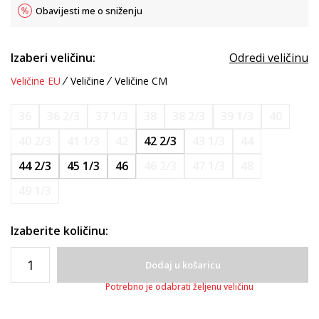
Obavijesti me o sniženju
Izaberi veličinu:
Odredi veličinu
Veličine EU
Veličine
Veličine CM
36
36 2/3
37 1/3
38
38 2/3
39 1/3
40
40 2/3
41 1/3
42
42 2/3
43 1/3
44
44 2/3
45 1/3
46
46 2/3
47 1/3
48
49 1/3
Izaberite količinu:
Dodaj u košaricu
Potrebno je odabrati željenu veličinu