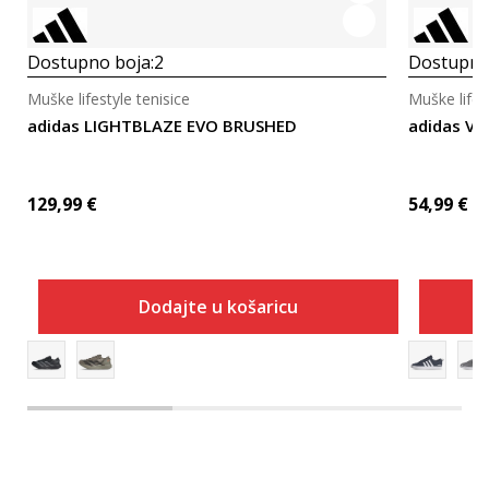
Dostupno boja:
2
Dostupno
Muške lifestyle tenisice
Muške lifes
adidas LIGHTBLAZE EVO BRUSHED
adidas VS
129,99
€
54,99
€
Dodajte u košaricu