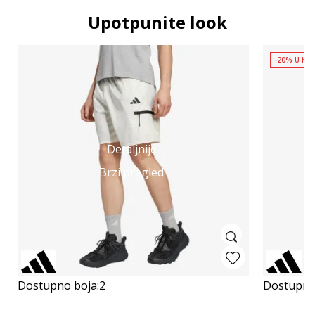
Upotpunite look
-20% U KOŠ
Detaljnije
Brzi pregled
Dostupno boja:
2
Dostupno