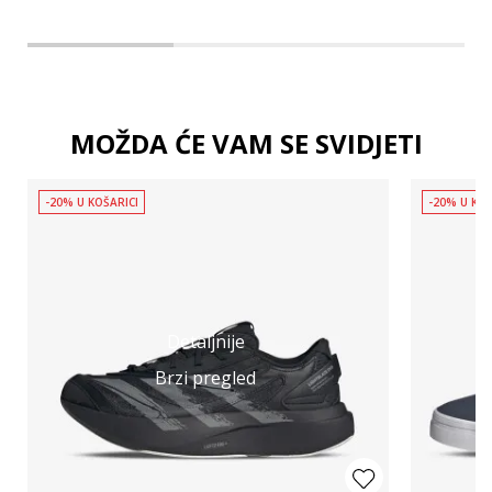
MOŽDA ĆE VAM SE SVIDJETI
-20% U KOŠARICI
-20% U KOŠ
Detaljnije
Brzi pregled