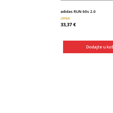
adidas RUN 60s 2.0
OFFER
33,37
€
Dodajte u koš
Veličina
Dodaj u
ONESZ
6
6-
7