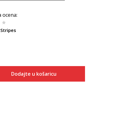
a ocena
:
Stripes
Dodajte u košaricu
Veličina
Dodaj u košaricu
XS
S
M