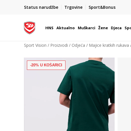
Team Sales
Status narudžbe
Trgovine
Sport&Bonus
a u Hrvatskoj
Vaše mjesto za timske sportove.
HNS
Aktualno
Muškarci
Žene
Djeca
Spo
Sport Vision
Proizvodi
Odjeća
Majice kratkih rukava
-20% U KOŠARICI