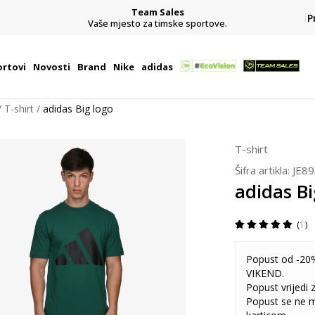
CLICK& COLLECT
P
besplatno preuzimanje u trgovini
rtovi
Novosti
Brand
Nike
adidas
T-shirt
adidas Big logo
T-shirt
Šifra artikla:
JE8
adidas Bi
1
Popust od -20%
VIKEND.
Popust vrijedi
Popust se ne 