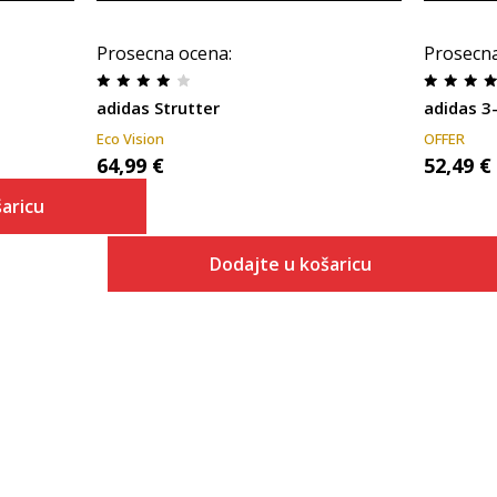
Prosecna ocena
:
Prosecn
adidas Strutter
adidas 3-
Eco Vision
OFFER
64,99
€
52,49
€
aricu
Dodajte u košaricu
 košaricu
Veličina
Dodaj u košaricu
ONESZ
3-
4