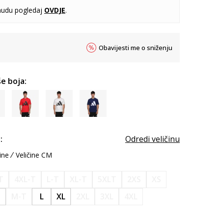
udu pogledaj
OVDJE
.
Obavijesti me o sniženju
e boja:
:
Odredi veličinu
ine
Veličine CM
T
4XL-T
L-T
XL-T
5XLT
2XS
XS
M-T
L
XL
2XL
3XL
4XL