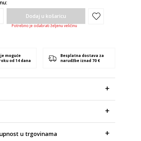
inu:
Dodaj u košaricu
Potrebno je odabrati željenu veličinu
 je moguće
Besplatna dostava za
 roku od 14 dana
narudžbe iznad 70 €
tupnost u trgovinama