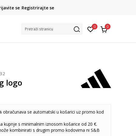
ROK ISPORUKE
rijavite se
Registrirajte se
3 do 5 radnih dana
0
0
Pretraži stranicu
932
g logo
 obračunava se automatski u košarici uz promo kod
 za kupnje s minimalnim iznosom košarice od 20 €.
može kombinirati s drugim promo kodovima ni S&B