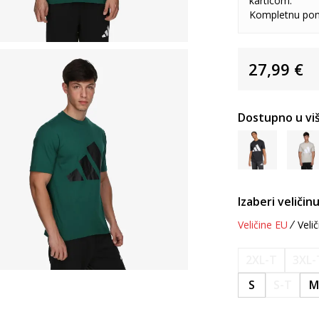
karticom.
Kompletnu pon
27,99
€
Dostupno u viš
Izaberi veličinu
Veličine EU
Velič
2XL-T
3XL-
S
S-T
M