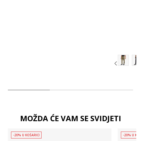
MOŽDA ĆE VAM SE SVIDJETI
-20% U KOŠARICI
-20% U KOŠ