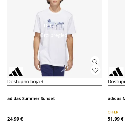
Detaljnije
Brzi pregled
Dostupno boja:
3
Dostupno
adidas Summer Sunset
adidas M F
OFFER
24,99
€
51,99
€