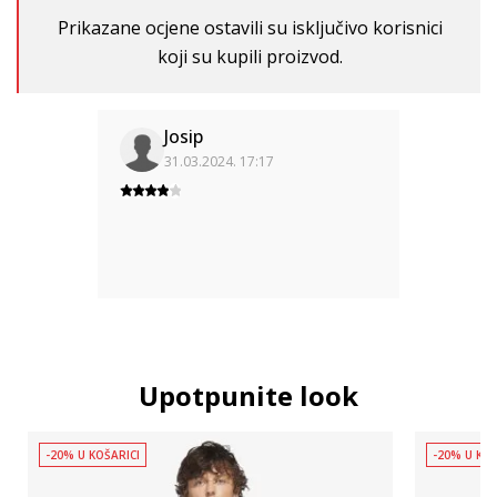
Prikazane ocjene ostavili su isključivo korisnici
koji su kupili proizvod.
Josip
31.03.2024. 17:17
Upotpunite look
-20% U KOŠARICI
-20% U KOŠ