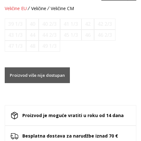
Veličine EU
Veličine
Veličine CM
39 1/3
40
40 2/3
41 1/3
42
42 2/3
43 1/3
44
44 2/3
45 1/3
46
46 2/3
47 1/3
48
49 1/3
Proizvod više nije dostupan
Proizvod je moguće vratiti u roku od 14 dana
Besplatna dostava za narudžbe iznad 70 €