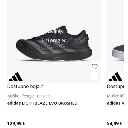
Detaljnije
Brzi pregled
Dostupno boja:
2
Dostupno
Muške lifestyle tenisice
Muške lifes
adidas LIGHTBLAZE EVO BRUSHED
adidas VS
129,99
€
54,99
€