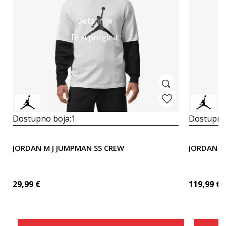
Detaljnije
Brzi pregled
Dostupno boja:
1
Dostupno
JORDAN M J JUMPMAN SS CREW
JORDAN M 
29,99
€
119,99
€