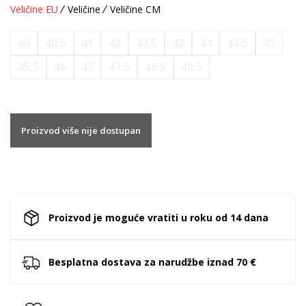
Veličine EU
Veličine
Veličine CM
40
40.5
41
42
42.5
43
44
44.5
45
45.5
46
47
47.5
48.5
49.5
Proizvod više nije dostupan
Proizvod je moguće vratiti u roku od 14 dana
Besplatna dostava za narudžbe iznad 70 €