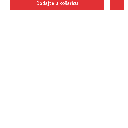
Dodajte u košaricu
Veličina
Dodaj u košaricu
XS
S
M
L
XL
2XL
3XL