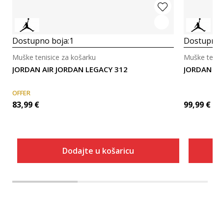
Dostupno boja:
1
Dostupno
Muške tenisice za košarku
Muške teni
JORDAN AIR JORDAN LEGACY 312
JORDAN J
OFFER
83,99
€
99,99
€
Dodajte u košaricu