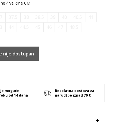
ine
Veličine CM
7
37.5
38
38.5
39
40
40.5
41
3
44
44.5
45
46
47
48.5
e nije dostupan
 je moguće
Besplatna dostava za
 roku od 14 dana
narudžbe iznad 70 €