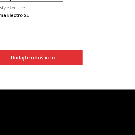
style tenisice
a Electro SL
Dodajte u košaricu