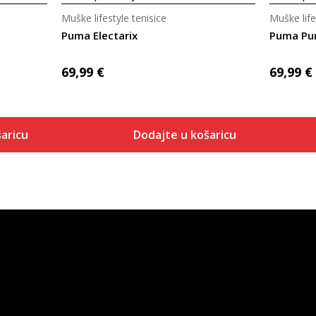
Muške lifestyle tenisice
Muške life
Puma Electarix
Puma Pum
69,99
€
69,99
€
aricu
Dodajte u košaricu