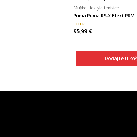
Muške lifestyle tenisice
Puma Puma RS-X Efekt PRM
OFFER
95,99
€
Dodajte u koš