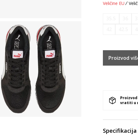
Veličine EU
Velič
35.5
36
3
42
42.5
4
Proizvod viš
Proizvod
vratiti u
Specifikacija