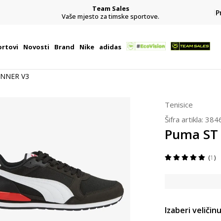
Team Sales
P
j
Vaše mjesto za timske sportove.
rtovi
Novosti
Brand
Nike
adidas
UNNER V3
Tenisice
Šifra artikla:
384
Puma ST
1
Izaberi veličinu