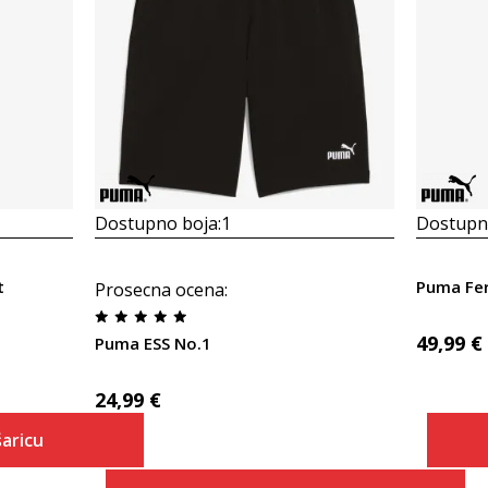
Dostupno boja:
1
Dostupno
t
Puma Fer
Prosecna ocena
:
49,99
€
Puma ESS No.1
24,99
€
aricu