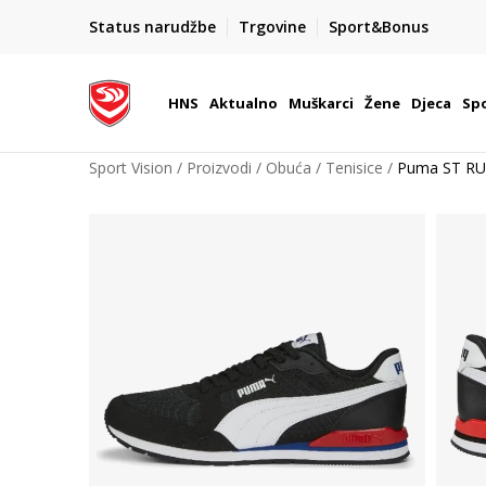
BOX NOW
Status narudžbe
Trgovine
Sport&Bonus
Dostava 1,50 €
| Više od 800 paketomata u Hrvatsko
HNS
Aktualno
Muškarci
Žene
Djeca
Spo
Sport Vision
Proizvodi
Obuća
Tenisice
Puma ST R