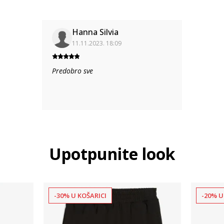
Hanna Silvia
11.11.2023. 18:09
Predobro sve
Upotpunite look
-30% U KOŠARICI
-20% U