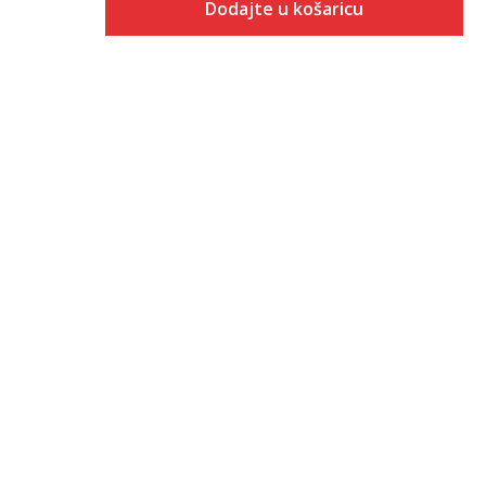
Dodajte u košaricu
 košaricu
Veličina
Dodaj u košaricu
XS
S
M
L
XL
2XL
3XL