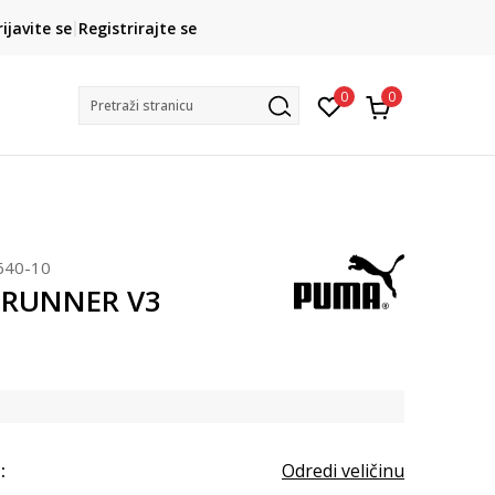
CLICK& COLLECT
rijavite se
Registrirajte se
besplatno preuzimanje u trgovini
0
0
Pretraži stranicu
640-10
 RUNNER V3
:
Odredi veličinu