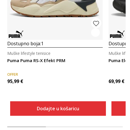
Dostupno boja:
1
Dostupno
Muške lifestyle tenisice
Muške lifes
Puma Puma RS-X Efekt PRM
Puma Elec
OFFER
95,99
€
69,99
€
Dodajte u košaricu