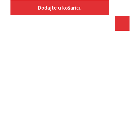
Dodajte u košaricu
Veličina
Dodaj u košaricu
S
M
L
XL
2XL