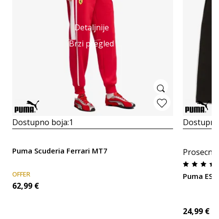
Detaljnije
Brzi pregled
Dostupno boja:
1
Dostupno
Puma Scuderia Ferrari MT7
Prosecna
OFFER
Puma ESS
62,99
€
24,99
€