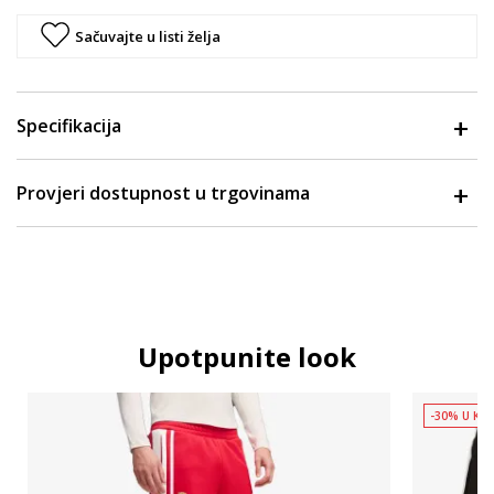
Sačuvajte u listi želja
Specifikacija
Provjeri dostupnost u trgovinama
Upotpunite look
-30% U KOŠ