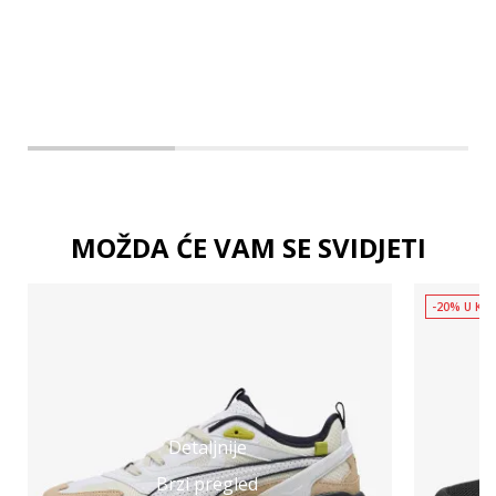
MOŽDA ĆE VAM SE SVIDJETI
-20% U KOŠ
Detaljnije
Brzi pregled