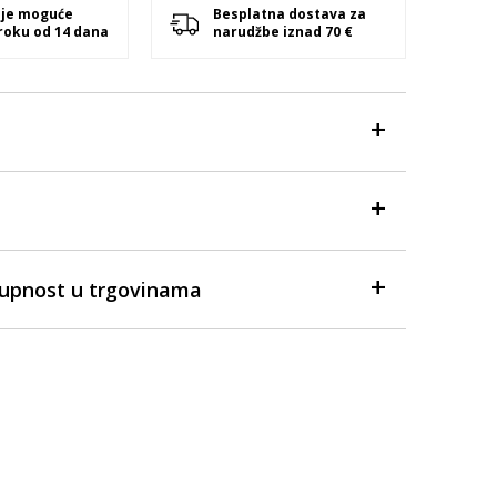
 je moguće
Besplatna dostava za
 roku od 14 dana
narudžbe iznad 70 €
tupnost u trgovinama