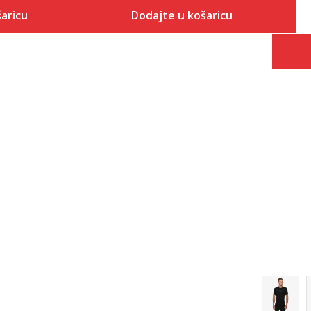
aricu
Dodajte u košaricu
Veličina
 košaricu
Dodaj u košaricu
2XL-T
3XL-T
4XL-T
XS
S
S-T
M