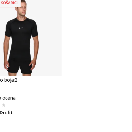
 KOŠARICI
 boja:
2
a ocena
:
Dri-fit