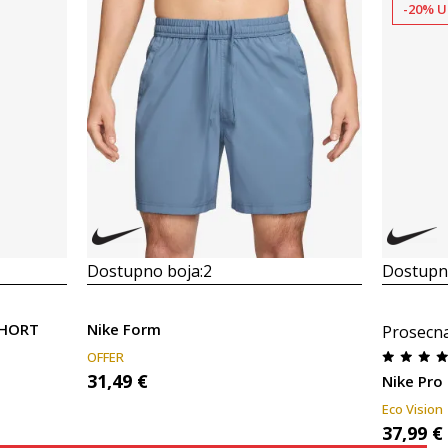
-20% U
Dostupno boja:
2
Dostupno
SHORT
Nike Form
Prosecn
OFFER
31,49
€
Nike Pro 
Eco Vision
37,99
€