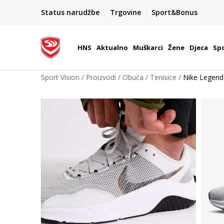
Team Sales
Status narudžbe
Trgovine
Sport&Bonus
 u Hrvatskoj
Vaše mjesto za timske sportove.
HNS
Aktualno
Muškarci
Žene
Djeca
Spo
Sport Vision
Proizvodi
Obuća
Tenisice
Nike Legend 