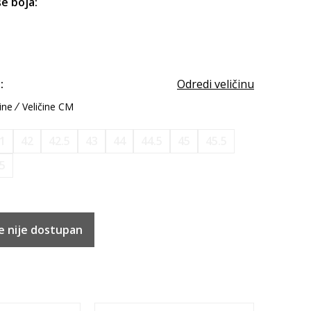
e boja:
:
Odredi veličinu
ine
Veličine CM
1
42
42.5
43
44
44.5
45
45.5
.5
e nije dostupan