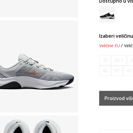
Dostupno u viš
Izaberi veličinu
Veličine EU
Velič
40
40.5
4
46
47
47
Proizvod viš