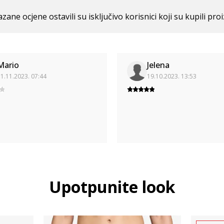
azane ocjene ostavili su isključivo korisnici koji su kupili pro
Mario
Jelena
1.11.2023. 07:44
19.10.2023. 13:53
Upotpunite look