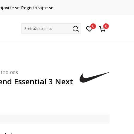
ROK ISPORUKE
rijavite se
Registrirajte se
3 do 5 radnih dana
0
0
Pretraži stranicu
120-003
end Essential 3 Next