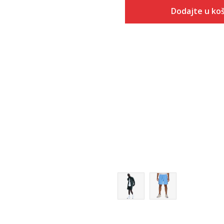
Dodajte u koš
Veličina
Dodaj u
S
M
L
XL
2XL