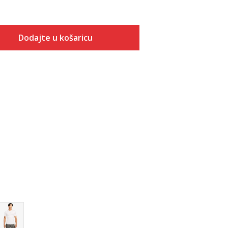
Dodajte u košaricu
Veličina
Dodaj u košaricu
S
M
L
XL
2XL