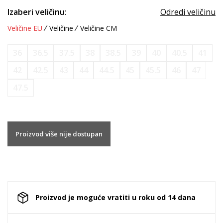
Izaberi veličinu:
Odredi veličinu
Veličine EU
Veličine
Veličine CM
36
36.5
37.5
38
38.5
39
40
40.5
41
42
42.5
43
44
44.5
45
45.5
46
47
47.5
Proizvod više nije dostupan
Proizvod je moguće vratiti u roku od 14 dana