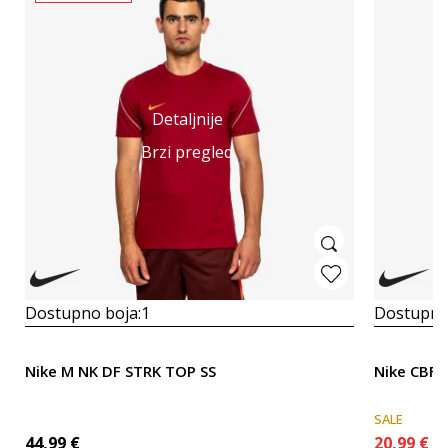
Detaljnije
Brzi pregled
Dostupno boja:
1
Dostupno
Nike M NK DF STRK TOP SS
Nike CBF
SALE
44,99
€
20,99
€