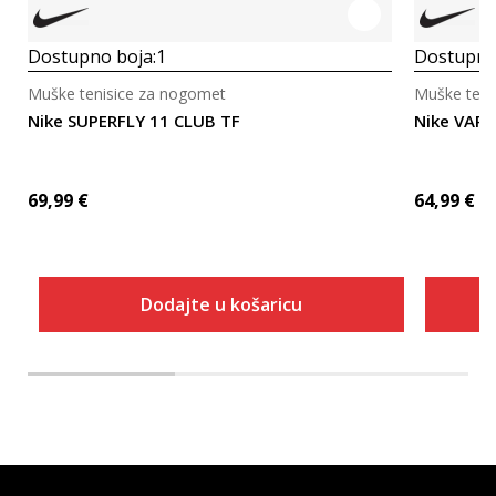
Dostupno boja:
1
Dostupno
Muške tenisice za nogomet
Muške teni
Nike SUPERFLY 11 CLUB TF
Nike VAPO
69,99
€
64,99
€
Dodajte u košaricu