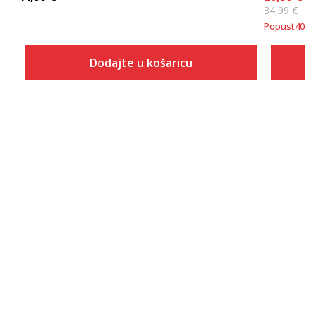
34,99
€
Popust
40
%
Dodajte u košaricu
Veličina
Dodaj u košaricu
S
M
L
XL
2XL