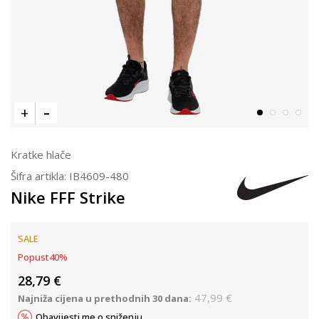
Kratke hlače
Šifra artikla:
IB4609-480
Nike FFF Strike
SALE
Popust
40
%
28,79
€
47,99
€
Najniža cijena u prethodnih 30 dana:
Obavijesti me o sniženju