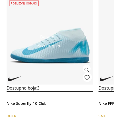
POSLJEDNJI KOMADI
Detaljnije
Brzi pregled
Dostupno boja:
3
Dostupno
Nike Superfly 10 Club
Nike FFF
OFFER
SALE