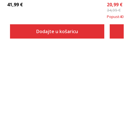
41,99
€
20,99
€
34,99
€
Popust
40
%
Dodajte u košaricu
Veličina
Dodaj u košaricu
7
7.5
8
8.5
9
9.5