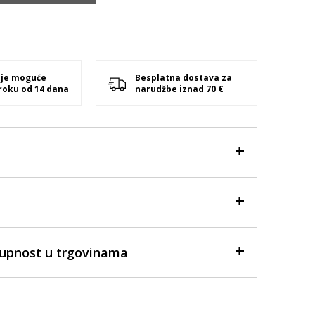
 je moguće
Besplatna dostava za
 roku od 14 dana
narudžbe iznad 70 €
tupnost u trgovinama