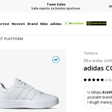
Team Sales
P
j
Vaše mjesto za timske sportove.
rtovi
Novosti
Brand
Nike
adidas
URT PLATFORM
Tenisice
Šifra artikla:
GV9
adidas 
36
U sklopu
EcoVi
poznatih brando
i drugih materi