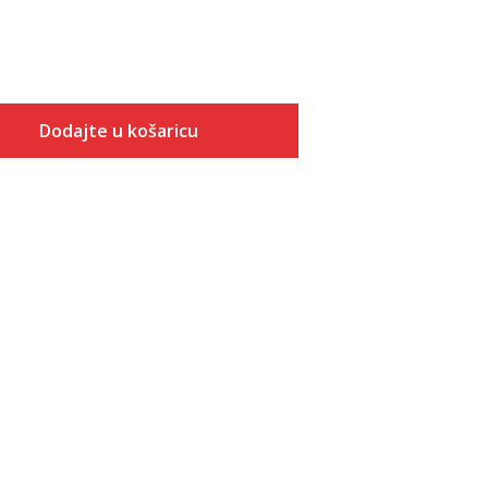
Dodajte u košaricu
Veličina
Dodaj u košaricu
ONESZ
2XS
XS
S
M