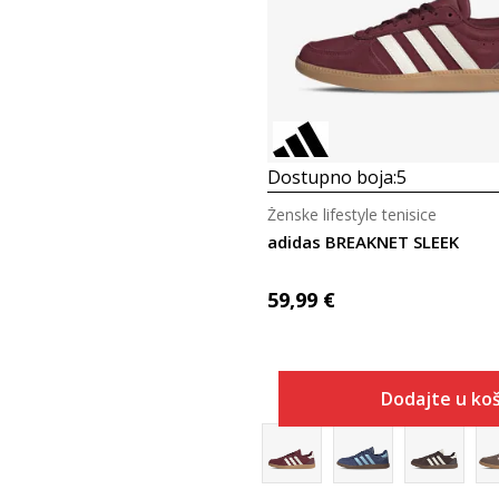
Dostupno boja:
5
Ženske lifestyle tenisice
adidas BREAKNET SLEEK
59,99
€
Dodajte u koš