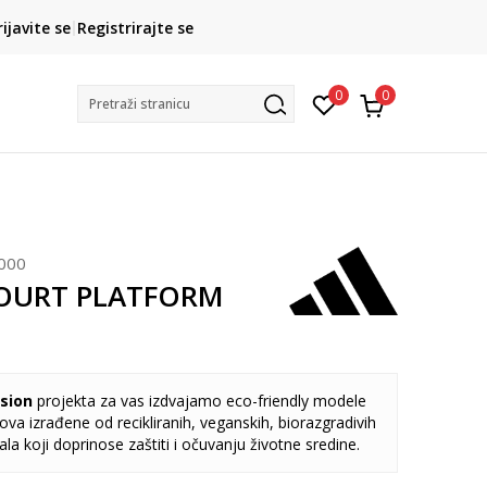
CLICK& COLLECT
rijavite se
Registrirajte se
besplatno preuzimanje u trgovini
0
0
Pretraži stranicu
000
COURT PLATFORM
sion
projekta za vas izdvajamo eco-friendly modele
va izrađene od recikliranih, veganskih, biorazgradivih
jala koji doprinose zaštiti i očuvanju životne sredine.