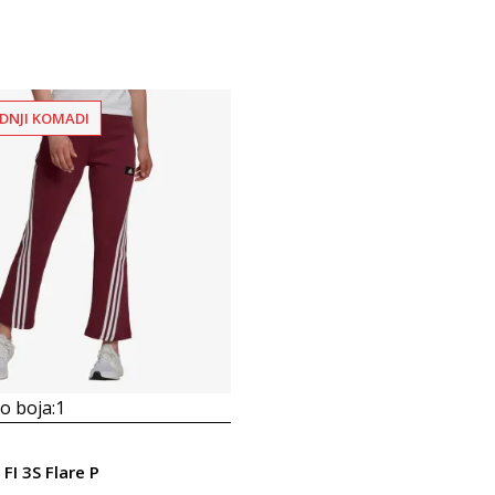
DNJI KOMADI
 boja:
1
FI 3S Flare P