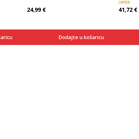
OFFER
24,99
€
41,72
€
aricu
Dodajte u košaricu
Veličina
 košaricu
Dodaj u košaricu
2XS
XS
S
M
L