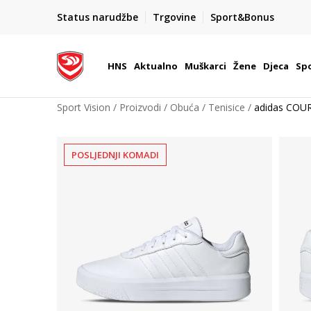
BOX NOW
Status narudžbe
Trgovine
Sport&Bonus
Dostava 1,50 €
| Više od 800 paketomata u Hrvatsko
HNS
Aktualno
Muškarci
Žene
Djeca
Spo
Sport Vision
Proizvodi
Obuća
Tenisice
adidas CO
POSLJEDNJI KOMADI