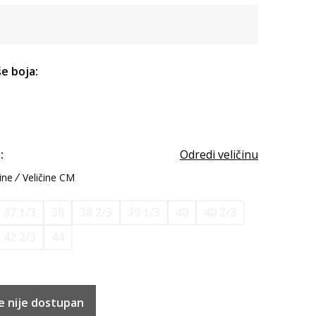
e boja:
:
Odredi veličinu
ine
Veličine CM
37 1/3
38
38 2/3
39 1/3
40
40 2/3
42 2/3
44
e nije dostupan