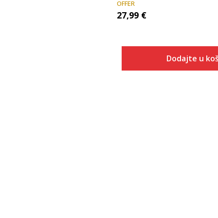
OFFER
27,99
€
Dodajte u koš
Veličina
Dodaj u
2XS
XS
S
M
L