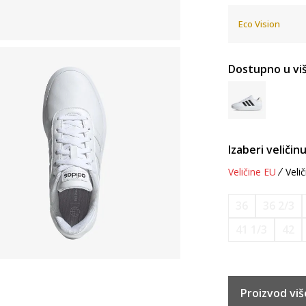
Eco Vision
Dostupno u viš
Izaberi veličinu
Veličine EU
Velič
36
36 2/3
41 1/3
42
Proizvod viš