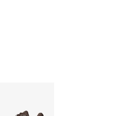
L
XL
2XL