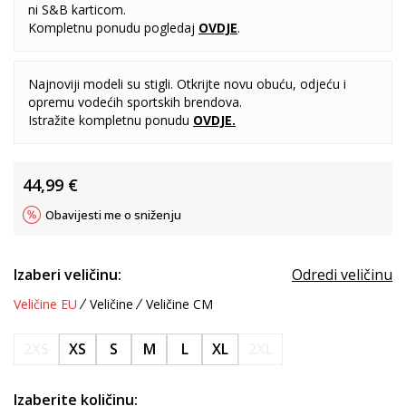
ni S&B karticom.
Kompletnu ponudu pogledaj
OVDJE
.
Najnoviji modeli su stigli. Otkrijte novu obuću, odjeću i
opremu vodećih sportskih brendova.
Istražite kompletnu ponudu
OVDJE
.
44,99
€
Obavijesti me o sniženju
Izaberi veličinu:
Odredi veličinu
Veličine EU
Veličine
Veličine CM
2XS
XS
S
M
L
XL
2XL
Izaberite količinu: