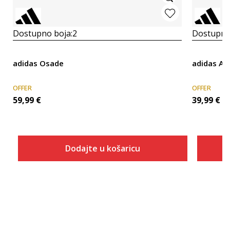
Dostupno boja:
2
Dostupno
adidas Osade
adidas Al
OFFER
OFFER
59,99
€
39,99
€
Dodajte u košaricu
Veličina
Dodaj u košaricu
3
3-