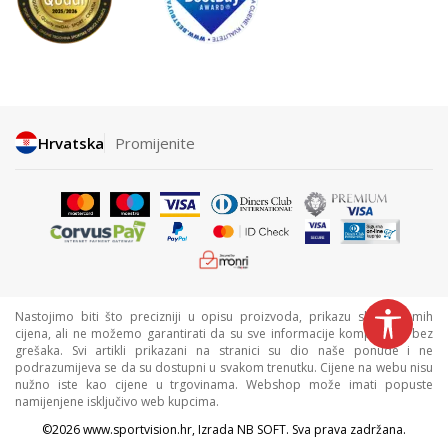
Hrvatska
Promijenite
Nastojimo biti što precizniji u opisu proizvoda, prikazu slika i samih
cijena, ali ne možemo garantirati da su sve informacije kompletne i bez
grešaka. Svi artikli prikazani na stranici su dio naše ponude i ne
podrazumijeva se da su dostupni u svakom trenutku. Cijene na webu nisu
nužno iste kao cijene u trgovinama. Webshop može imati popuste
namijenjene isključivo web kupcima.
©2026
www.sportvision.hr
, Izrada
NB SOFT
. Sva prava zadržana.