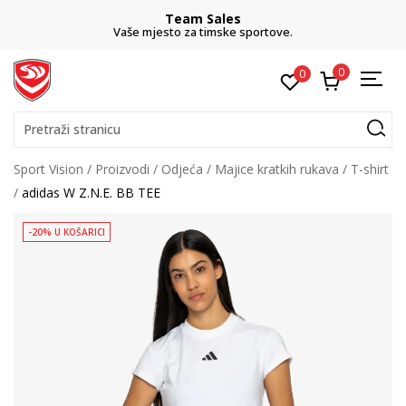
Team Sales
Vaše mjesto za timske sportove.
0
0
Pretraži stranicu
Sport Vision
Proizvodi
Odjeća
Majice kratkih rukava
T-shirt
adidas W Z.N.E. BB TEE
-20% U KOŠARICI