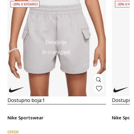
-20% U KOŠARICI
-20% U KOŠ
Detaljnije
Brzi pregled
Dostupno boja:
1
Dostupno
Nike Sportswear
Nike Spor
OFFER