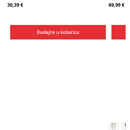
30,39
€
69,99
€
Dodajte u košaricu
Veličina
Dodaj u košaricu
XS
S
M
L
XL