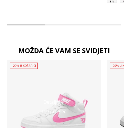
MOŽDA ĆE VAM SE SVIDJETI
-20% U KOŠARICI
-20% U KOŠ
Detaljnije
Brzi pregled