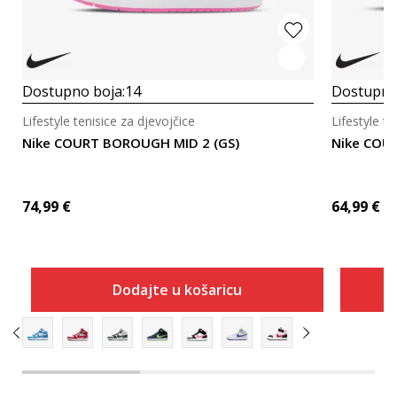
Dostupno boja:
14
Dostupno
Lifestyle tenisice za djevojčice
Lifestyle te
Nike COURT BOROUGH MID 2 (GS)
Nike COU
74,99
€
64,99
€
Dodajte u košaricu