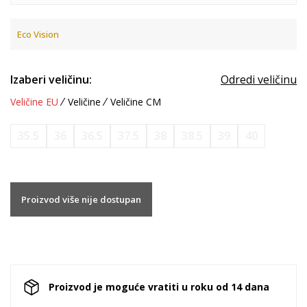
Eco Vision
Izaberi veličinu:
Odredi veličinu
Veličine EU
Veličine
Veličine CM
35.5
36
36.5
37.5
38
38.5
39
40
Proizvod više nije dostupan
Proizvod je moguće vratiti u roku od 14 dana