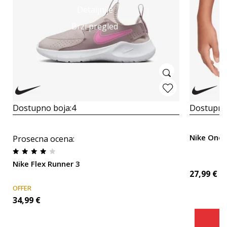
Detaljnije
Brzi pregled
Dostupno boja:
4
Dostupno
Nike One
Prosecna ocena
:
Nike Flex Runner 3
27,99
€
OFFER
34,99
€