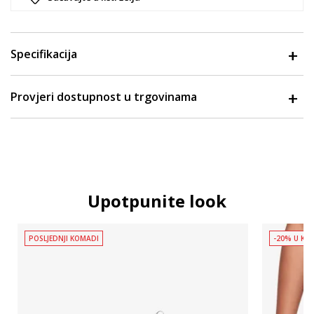
Specifikacija
Provjeri dostupnost u trgovinama
Upotpunite look
POSLJEDNJI KOMADI
-20% U KOŠ