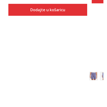
Dodajte u košaricu
Veličina
Dodaj u košaricu
1Y
1.5Y
2Y
2.5Y
3Y
3.5Y
4Y