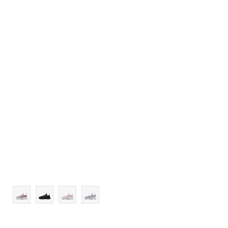
4.5Y
5Y
5.5Y
6Y
6.5Y
7Y