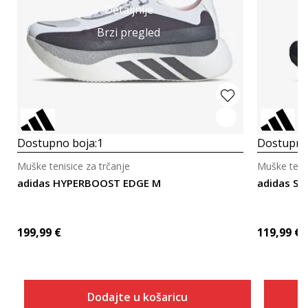
Detaljnije
Brzi pregled
Dostupno boja:
1
Dostupno
Muške tenisice za trčanje
Muške tenis
adidas HYPERBOOST EDGE M
adidas S
199,99
€
119,99
€
Dodajte u košaricu