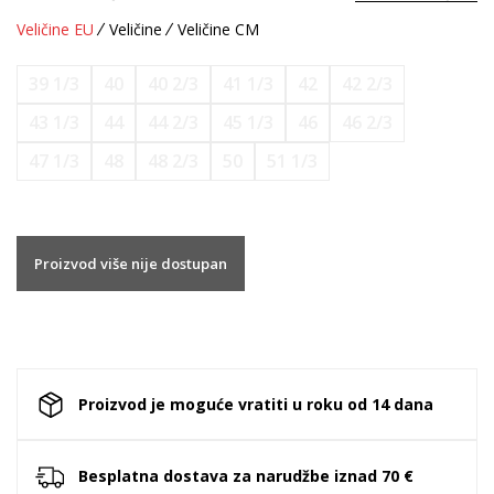
Veličine EU
Veličine
Veličine CM
39 1/3
40
40 2/3
41 1/3
42
42 2/3
43 1/3
44
44 2/3
45 1/3
46
46 2/3
47 1/3
48
48 2/3
50
51 1/3
Proizvod više nije dostupan
Proizvod je moguće vratiti u roku od 14 dana
Besplatna dostava za narudžbe iznad 70 €