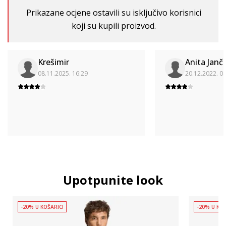
Prikazane ocjene ostavili su isključivo korisnici
koji su kupili proizvod.
Krešimir
Anita Janč
08.11.2025. 16:29
20.12.2022. 0
Upotpunite look
-20% U KOŠARICI
-20% U KOŠ