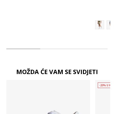
MOŽDA ĆE VAM SE SVIDJETI
-20% U KOŠ