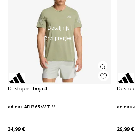
Detaljnije
Brzi pregled
Dostupno boja:
4
Dostupno
adidas ADI365/// T M
adidas ad
34,99
€
29,99
€