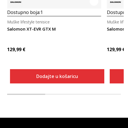
Dostupno boja:
1
Dostupno
Muške lifestyle tenisice
Muške lifes
Salomon XT-EVR GTX M
Salomon 
129,99
€
129,99
€
Dodajte u košaricu