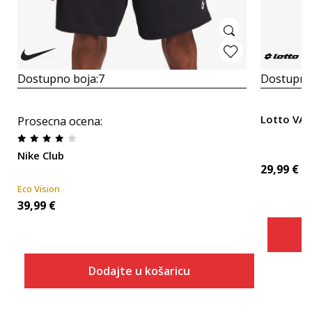
Dostupno boja:
7
Dostupno
Lotto VA
Prosecna ocena
:
Nike Club
29,99
€
Eco Vision
39,99
€
Dodajte u košaricu
Veličina
Dodaj u košaricu