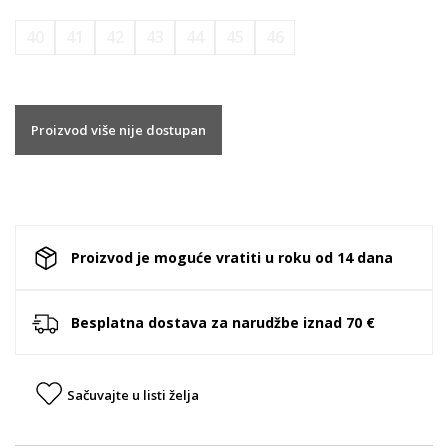
40
41
42
43
44
45
46
Proizvod više nije dostupan
Proizvod je moguće vratiti u roku od 14 dana
Besplatna dostava za narudžbe iznad 70 €
Sačuvajte u listi želja