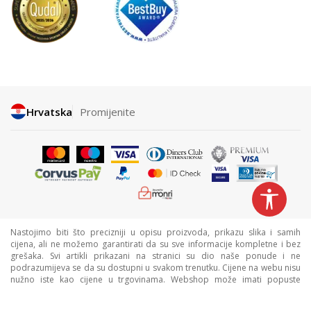
Hrvatska
Promijenite
Nastojimo biti što precizniji u opisu proizvoda, prikazu slika i samih
cijena, ali ne možemo garantirati da su sve informacije kompletne i bez
grešaka. Svi artikli prikazani na stranici su dio naše ponude i ne
podrazumijeva se da su dostupni u svakom trenutku. Cijene na webu nisu
nužno iste kao cijene u trgovinama. Webshop može imati popuste
namijenjene isključivo web kupcima.
©2026
www.sportvision.hr
, Izrada
NB SOFT
. Sva prava zadržana.