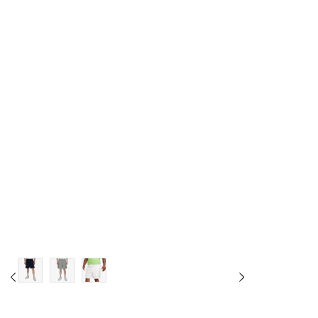
XS
S
M
L
XL
2XL
3XL