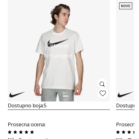
NOVO
Detaljnije
Brzi pregled
Dostupno boja:
5
Dostupno
Prosecna ocena
:
Prosecna