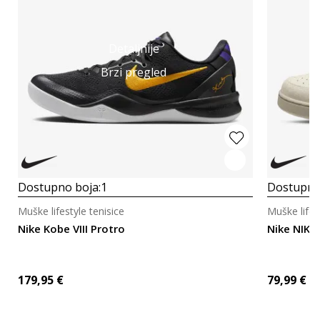
Detaljnije
Brzi pregled
Dostupno boja:
1
Dostupno
Muške lifestyle tenisice
Muške lifes
Nike Kobe VIII Protro
Nike NIKE
179,95
€
79,99
€