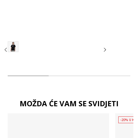
3XL
4XL
MOŽDA ĆE VAM SE SVIDJETI
-20% U KOŠ