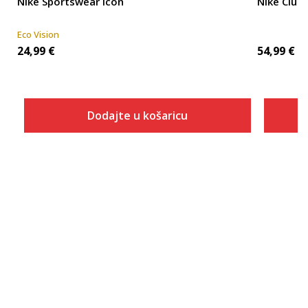
Nike Sportswear Icon
Nike Club
Eco Vision
24,99
€
54,99
€
Dodajte u košaricu
Veličina
Dodaj u košaricu
2XL-T
3XL-T
4XL-T
XS