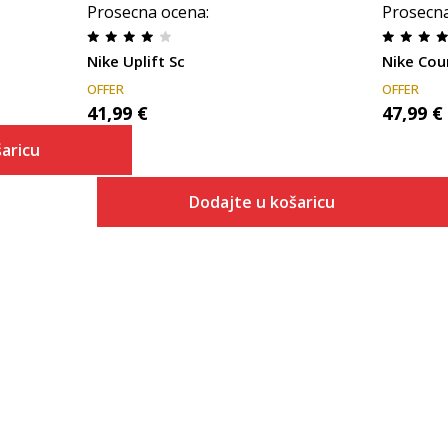
Prosecna ocena
:
Prosecn
Nike Uplift Sc
Nike Cou
OFFER
OFFER
41,99
€
47,99
€
aricu
Dodajte u košaricu
 košaricu
Veličina
Dodaj u košaricu
6
6.5
7
7.5