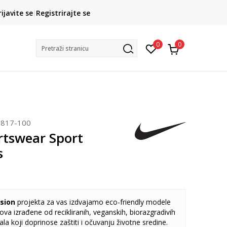
CLICK& COLLECT
rijavite se
Registrirajte se
besplatno preuzimanje u trgovini
0
0
Pretraži stranicu
817-100
rtswear Sport
s
sion
projekta za vas izdvajamo eco-friendly modele
va izrađene od recikliranih, veganskih, biorazgradivih
jala koji doprinose zaštiti i očuvanju životne sredine.