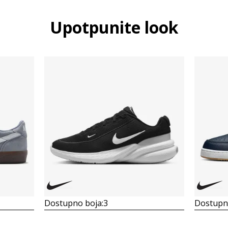
Upotpunite look
Dostupno boja:
3
Dostupno