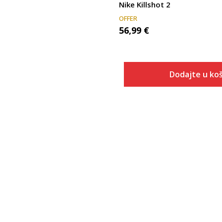
Nike Killshot 2
OFFER
56,99
€
Dodajte u koš
Veličina
Dodaj u
7.5
8
8.5
9
9.5