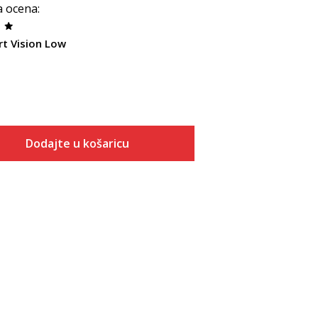
a ocena
:
rt Vision Low
Dodajte u košaricu
Veličina
Dodaj u košaricu
7
7.5
8
8.5