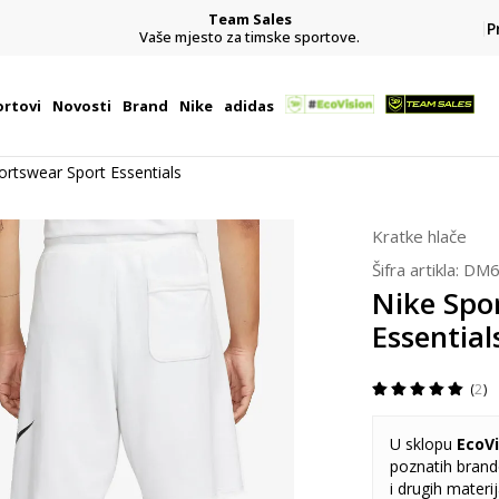
Team Sales
P
j
Vaše mjesto za timske sportove.
rtovi
Novosti
Brand
Nike
adidas
ortswear Sport Essentials
Kratke hlače
Šifra artikla:
DM6
Nike Spo
Essential
2
U sklopu
EcoVi
poznatih brando
i drugih materi