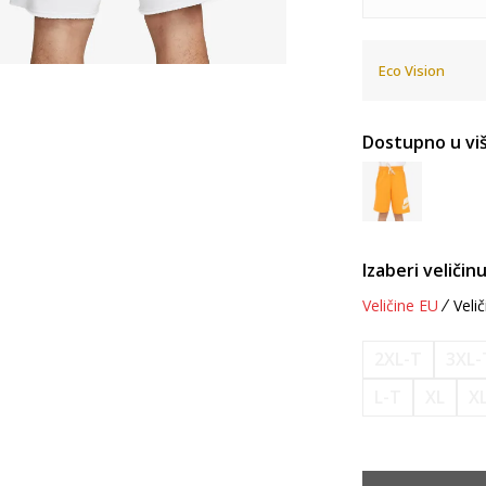
Eco Vision
Dostupno u viš
Izaberi veličinu
Veličine EU
Velič
2XL-T
3XL-
L-T
XL
X