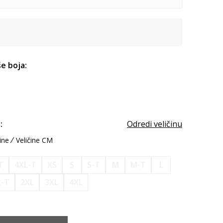
e boja:
:
Odredi veličinu
ine
Veličine CM
T
4XL-T
XS
S
S-T
M
M-T
L
L-T
2XL
3XL
4XL