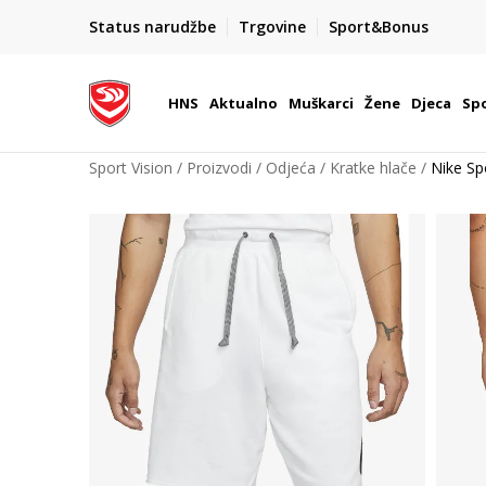
BOX NOW
Status narudžbe
Trgovine
Sport&Bonus
Dostava 1,50 €
| Više od 800 paketomata u Hrvatsko
HNS
Aktualno
Muškarci
Žene
Djeca
Spo
Sport Vision
Proizvodi
Odjeća
Kratke hlače
Nike Sp