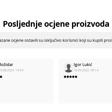
Posljednje ocjene proizvoda
azane ocjene ostavili su isključivo korisnici koji su kupili pro
Božidar
Igor Lukić
0.08.2023. 14:34
18.09.2022. 09:14