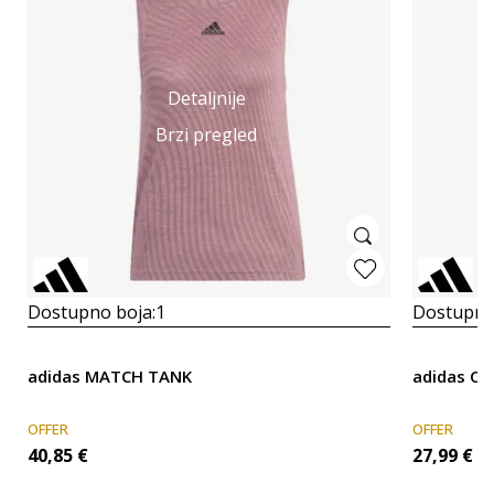
Detaljnije
Brzi pregled
Dostupno boja:
1
Dostupno
adidas MATCH TANK
adidas C
OFFER
OFFER
40,85
€
27,99
€