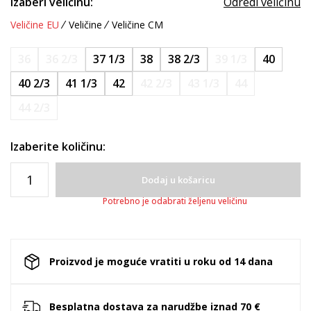
Izaberi veličinu:
Odredi veličinu
Veličine EU
Veličine
Veličine CM
36
36 2/3
37 1/3
38
38 2/3
39 1/3
40
40 2/3
41 1/3
42
42 2/3
43 1/3
44
44 2/3
Izaberite količinu:
Dodaj u košaricu
Potrebno je odabrati željenu veličinu
Proizvod je moguće vratiti u roku od 14 dana
Besplatna dostava za narudžbe iznad 70 €