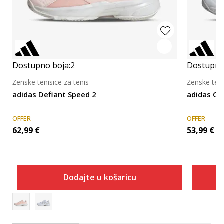
Dostupno boja:
2
Dostupno
Ženske tenisice za tenis
Ženske teni
adidas Defiant Speed 2
adidas Co
OFFER
OFFER
62,99
€
53,99
€
Dodajte u košaricu