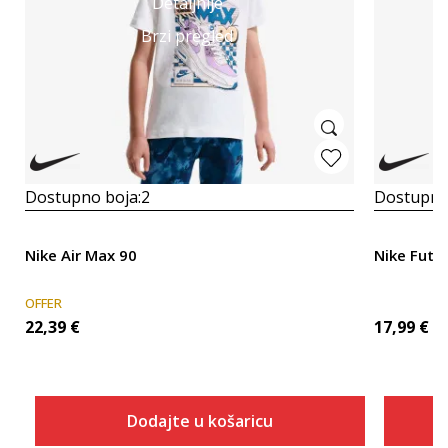
Detaljnije
Brzi pregled
Dostupno boja:
2
Dostupno
Nike Air Max 90
Nike Futu
OFFER
22,39
€
17,99
€
Dodajte u košaricu