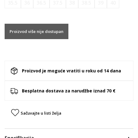
35.5
36
36.5
37.5
38
38.5
39
40
Proizvod više nije dostupan
Proizvod je moguće vratiti u roku od 14 dana
Besplatna dostava za narudžbe iznad 70 €
Sačuvajte u listi želja