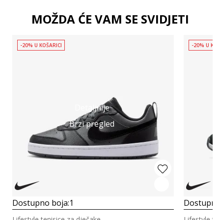
MOŽDA ĆE VAM SE SVIDJETI
-20% U KOŠARICI
-20% U KOŠ
Detaljnije
Brzi pregled
Dostupno boja:
1
Dostupno
Lifestyle tenisice za dječake
Lifestyle t