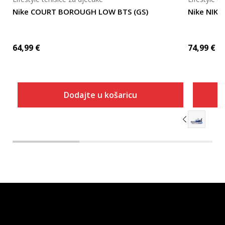
Nike COURT BOROUGH LOW BTS (GS)
Nike NIKE
64,99
€
74,99
€
Dodajte u košaricu