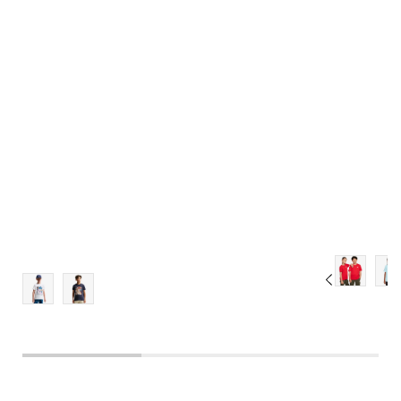
Veličina
Dodaj u košaricu
XS
S
M
L
XL