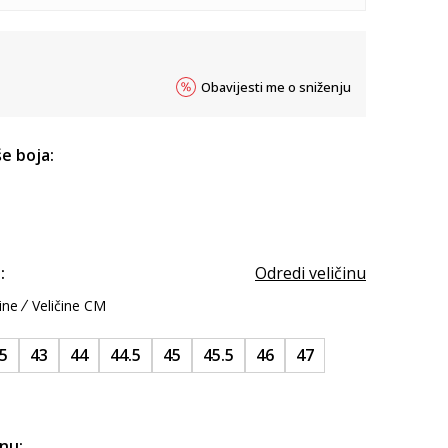
Obavijesti me o sniženju
e boja:
:
Odredi veličinu
ine
Veličine CM
.5
43
44
44.5
45
45.5
46
47
inu: