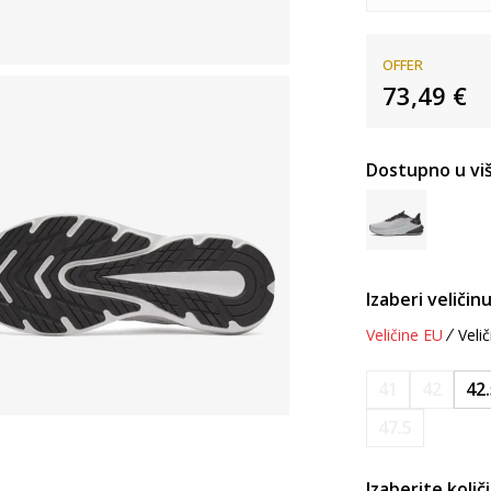
OFFER
73,49
€
Dostupno u viš
Izaberi veličinu
Veličine EU
Velič
41
42
42
47.5
Izaberite količ