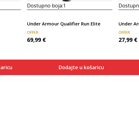
Dostupno boja:
1
Dostupno
Under Armour Qualifier Run Elite
Under Ar
OFFER
OFFER
69,99
€
27,99
€
aricu
Dodajte u košaricu
Veličina
 košaricu
Dodaj u košaricu
SM
MD
LG
XL