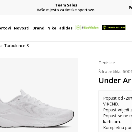
Team Sales
P
j
Vaše mjesto za timske sportove.
rtovi
Novosti
Brand
Nike
adidas
r Turbulence 3
Tenisice
Šifra artikla:
600
Under Ar
Popust od -20%
VIKEND.
Popust vrijedi
Popust se ne 
karticom.
Kompletnu pon