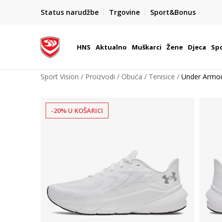
BOX NOW
Status narudžbe
Trgovine
Sport&Bonus
Dostava 1,50 €
| Više od 800 paketomata u Hrvatsko
HNS
Aktualno
Muškarci
Žene
Djeca
Spo
Sport Vision
Proizvodi
Obuća
Tenisice
Under Armou
-20% U KOŠARICI