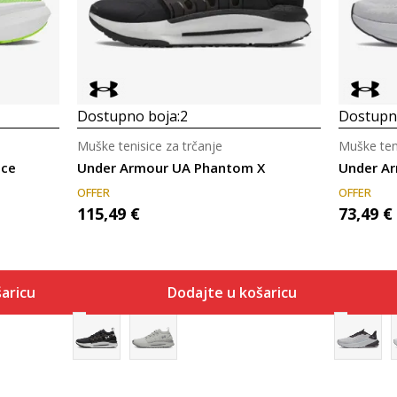
Dostupno boja:
2
Dostupno
Muške tenisice za trčanje
Muške teni
ace
Under Armour UA Phantom X
OFFER
OFFER
115,49
€
73,49
€
aricu
Dodajte u košaricu