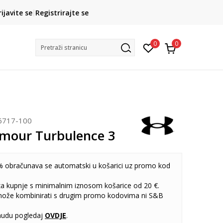
CLICK& COLLECT
rijavite se
Registrirajte se
besplatno preuzimanje u trgovini
0
0
Pretraži stranicu
6717-100
mour Turbulence 3
 obračunava se automatski u košarici uz promo kod
 za kupnje s minimalnim iznosom košarice od 20 €.
može kombinirati s drugim promo kodovima ni S&B
udu pogledaj
OVDJE
.