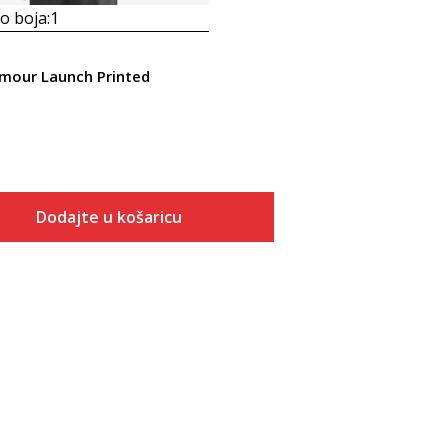
 boja:
1
mour Launch Printed
Dodajte u košaricu
Veličina
Dodaj u košaricu
SM
MD
LG
XL