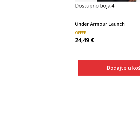
Dostupno boja:
4
Under Armour Launch
OFFER
24,49
€
Dodajte u koš
Veličina
Dodaj u
SM
MD
LG
XL