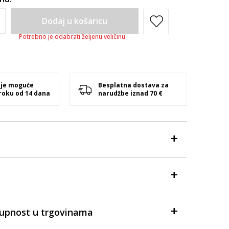
Dodaj u košaricu
Potrebno je odabrati željenu veličinu
 je moguće
Besplatna dostava za
 roku od 14 dana
narudžbe iznad 70 €
tupnost u trgovinama