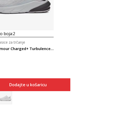
 boja:
2
sice za trčanje
Under Armour Charged+ Turbulence 3
Dodajte u košaricu