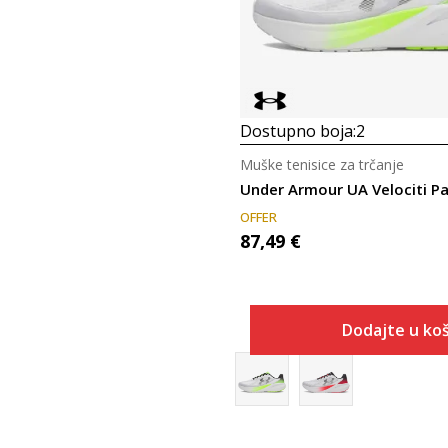
Dostupno boja:
2
Muške tenisice za trčanje
Under Armour UA Velociti P
OFFER
87,49
€
Dodajte u koš