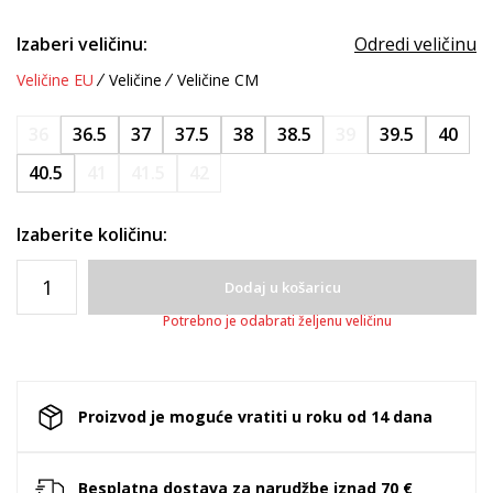
Izaberi veličinu:
Odredi veličinu
Veličine EU
Veličine
Veličine CM
36
36.5
37
37.5
38
38.5
39
39.5
40
40.5
41
41.5
42
Izaberite količinu:
Dodaj u košaricu
Potrebno je odabrati željenu veličinu
Proizvod je moguće vratiti u roku od 14 dana
Besplatna dostava za narudžbe iznad 70 €