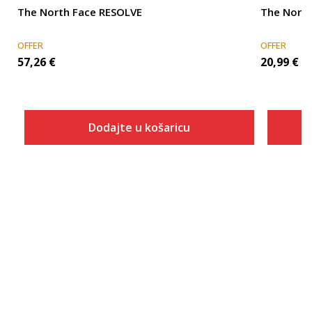
The North Face RESOLVE
The North
OFFER
OFFER
57,26
€
20,99
€
Dodajte u košaricu
Veličina
Dodaj u košaricu
SHT2XS
REGL
REGM
REGS