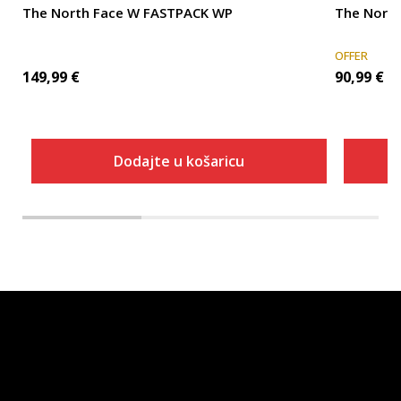
The North Face W FASTPACK WP
The North
OFFER
149,99
€
90,99
€
Dodajte u košaricu