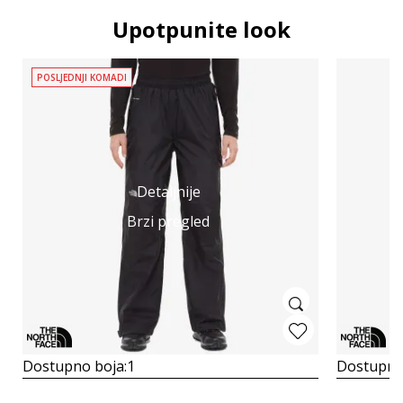
Upotpunite look
POSLJEDNJI KOMADI
Detaljnije
Brzi pregled
Dostupno boja:
1
Dostupno