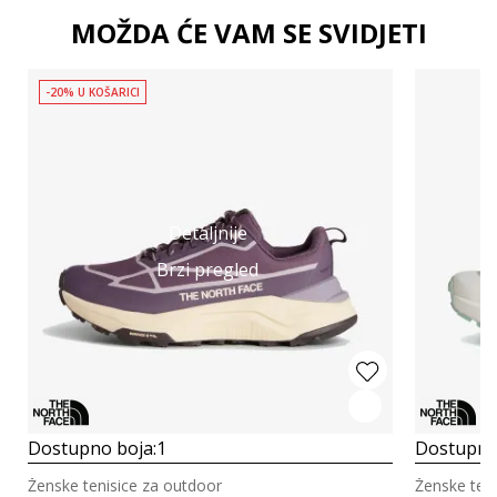
MOŽDA ĆE VAM SE SVIDJETI
-20% U KOŠARICI
Detaljnije
Brzi pregled
Dostupno boja:
1
Dostupno
Ženske tenisice za outdoor
Ženske ten