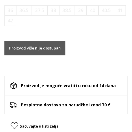
36
36.5
37.5
38
38.5
39
40
40.5
41
42
Proizvod više nije dostupan
Proizvod je moguće vratiti u roku od 14 dana
Besplatna dostava za narudžbe iznad 70 €
Sačuvajte u listi želja