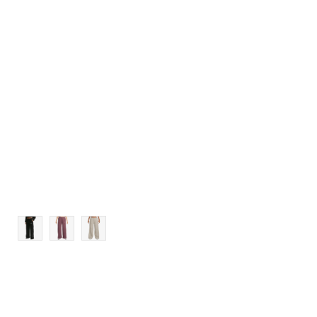
Veličina
Dodaj u košaricu
XS
S
M
L
XL