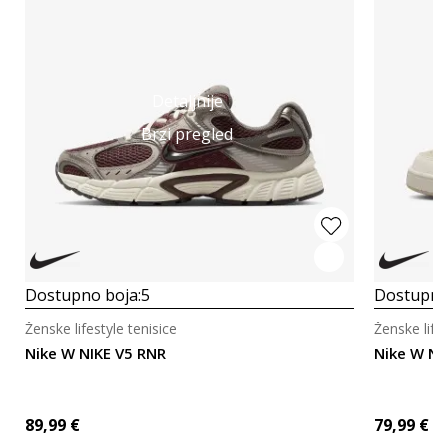
Detaljnije
Brzi pregled
Dostupno boja:
5
Dostupno
Ženske lifestyle tenisice
Ženske lifes
Nike W NIKE V5 RNR
Nike W NI
89,99
€
79,99
€