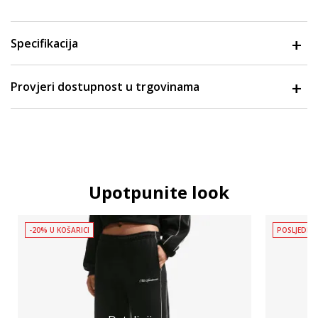
Specifikacija
Provjeri dostupnost u trgovinama
Upotpunite look
-20% U KOŠARICI
POSLJEDNJ