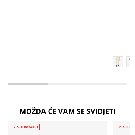
MOŽDA ĆE VAM SE SVIDJETI
-20% U KOŠARICI
-20% U KOŠ