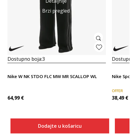
Detaljnije
Brzi pregled
Dostupno boja:
3
Dostupno
Nike W NK STDO FLC MW MR SCALLOP WL
Nike Spor
OFFER
64,99
€
38,49
€
Dodajte u košaricu