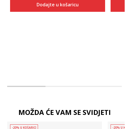
Dodajte u košaricu
Veličina
Dodaj u košaricu
2T
3T
4T
MOŽDA ĆE VAM SE SVIDJETI
-20% U KOŠARICI
-20% U KOŠ