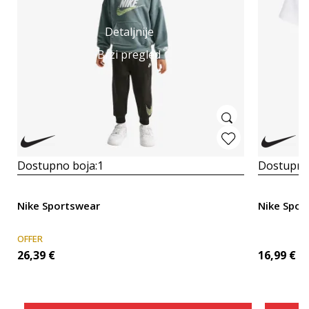
Detaljnije
Brzi pregled
Dostupno boja:
1
Dostupno
Nike Sportswear
Nike Sport
OFFER
26,39
€
16,99
€