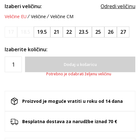
Izaberi veličinu:
Odredi veličinu
Veličine EU
Veličine
Veličine CM
17
18.5
19.5
21
22
23.5
25
26
27
Izaberite količinu:
Dodaj u košaricu
Potrebno je odabrati željenu veličinu
Proizvod je moguće vratiti u roku od 14 dana
Besplatna dostava za narudžbe iznad 70 €