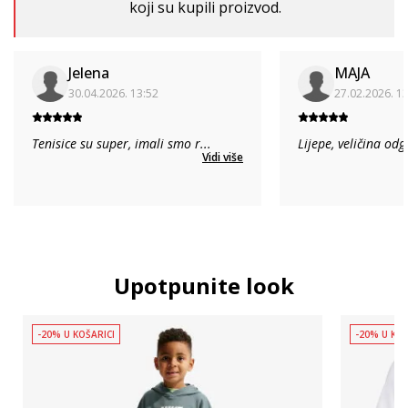
koji su kupili proizvod.
Jelena
MAJA
30.04.2026. 13:52
27.02.2026. 1
Tenisice su super, imali smo r
...
Lijepe, veličina od
Vidi više
Upotpunite look
-20% U KOŠARICI
-20% U KOŠ