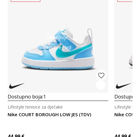
Detaljnije
Brzi pregled
Dostupno boja:
1
Dostupno
Lifestyle tenisice za dječake
Lifestyle t
Nike COURT BOROUGH LOW JES (TDV)
Nike COU
44,99
€
44,99
€