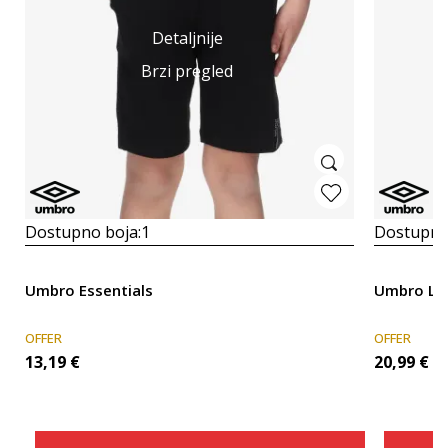
Detaljnije
Brzi pregled
Dostupno boja:
1
Dostupno
Umbro Essentials
Umbro LO
OFFER
OFFER
13,19
€
20,99
€