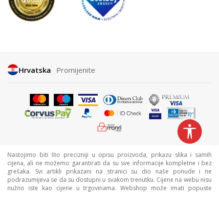
Hrvatska
Promijenite
Nastojimo biti što precizniji u opisu proizvoda, prikazu slika i samih
cijena, ali ne možemo garantirati da su sve informacije kompletne i bez
grešaka. Svi artikli prikazani na stranici su dio naše ponude i ne
podrazumijeva se da su dostupni u svakom trenutku. Cijene na webu nisu
nužno iste kao cijene u trgovinama. Webshop može imati popuste
namijenjene isključivo web kupcima.
©2026
www.sportvision.hr
, Izrada
NB SOFT
. Sva prava zadržana.