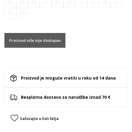
28
29
30
31
32
33
34
35
36
37
38
39
Proizvod više nije dostupan
Proizvod je moguće vratiti u roku od 14 dana
Besplatna dostava za narudžbe iznad 70 €
Sačuvajte u listi želja