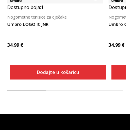
Dostupno boja:
1
Dostupno
Nogometne tenisice za dječake
Nogometne 
Umbro LOGO IC JNR
Umbro Gr
34,99
€
34,99
€
Dodajte u košaricu