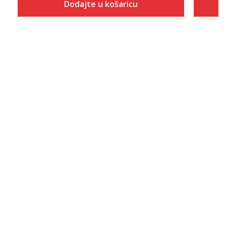
Dodajte u košaricu
Veličina
Dodaj u košaricu
13-14
15-16
11-12
5-6
7-8
9-10