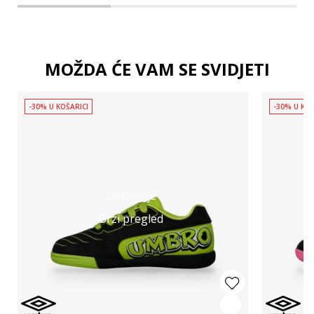
MOŽDA ĆE VAM SE SVIDJETI
-30% U KOŠARICI
-30% U KOŠ
Detaljnije
Brzi pregled