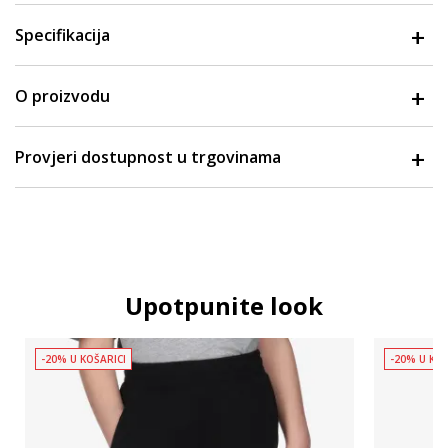
Specifikacija
O proizvodu
Provjeri dostupnost u trgovinama
Upotpunite look
-20% U KOŠARICI
-20% U KOŠ