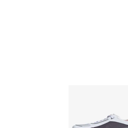
XS7"
XS9"