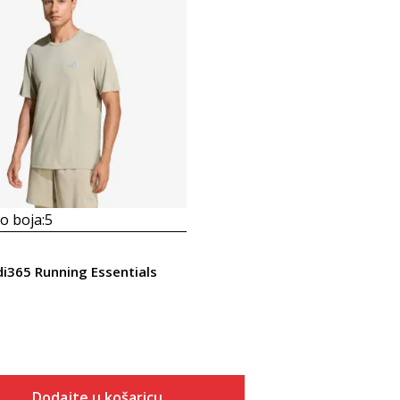
 boja:
5
di365 Running Essentials
Dodajte u košaricu