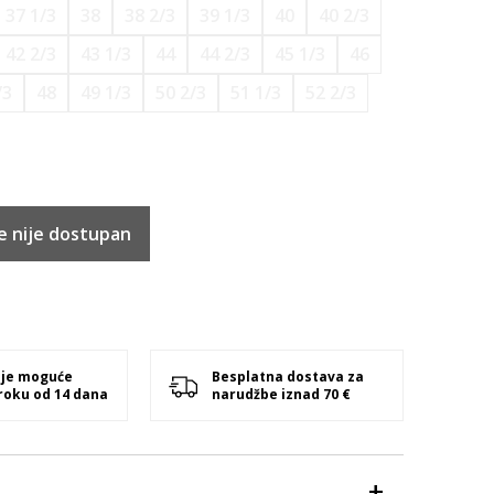
37 1/3
38
38 2/3
39 1/3
40
40 2/3
42 2/3
43 1/3
44
44 2/3
45 1/3
46
/3
48
49 1/3
50 2/3
51 1/3
52 2/3
e nije dostupan
 je moguće
Besplatna dostava za
 roku od 14 dana
narudžbe iznad 70 €