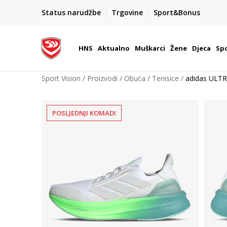
BOX NOW
Status narudžbe
Trgovine
Sport&Bonus
Dostava 1,50 €
| Više od 800 paketomata u Hrvatsko
HNS
Aktualno
Muškarci
Žene
Djeca
Spo
Sport Vision
Proizvodi
Obuća
Tenisice
adidas ULT
POSLJEDNJI KOMADI