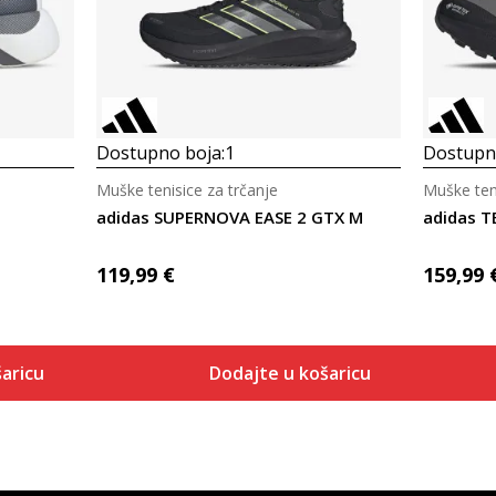
Dostupno boja:
1
Dostupno
Muške tenisice za trčanje
Muške teni
M
adidas SUPERNOVA EASE 2 GTX M
adidas T
119,99
€
159,99
aricu
Dodajte u košaricu