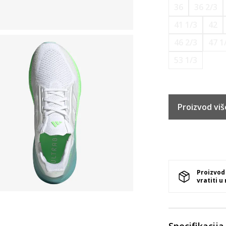
36
36 2/3
41 1/3
42
46 2/3
47 1
53 1/3
Proizvod viš
Proizvod
vratiti u