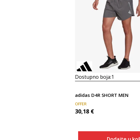
Dostupno boja:
1
adidas D4R SHORT MEN
OFFER
30,18
€
Dodajte u koš