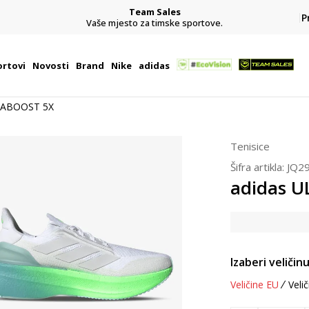
Team Sales
P
j
Vaše mjesto za timske sportove.
rtovi
Novosti
Brand
Nike
adidas
RABOOST 5X
Tenisice
Šifra artikla:
JQ2
adidas 
Izaberi veličinu
Veličine EU
Velič