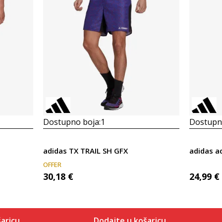
Dostupno boja:
1
Dostupno
adidas TX TRAIL SH GFX
adidas a
OFFER
30,18
€
24,99
€
aricu
Dodajte u košaricu