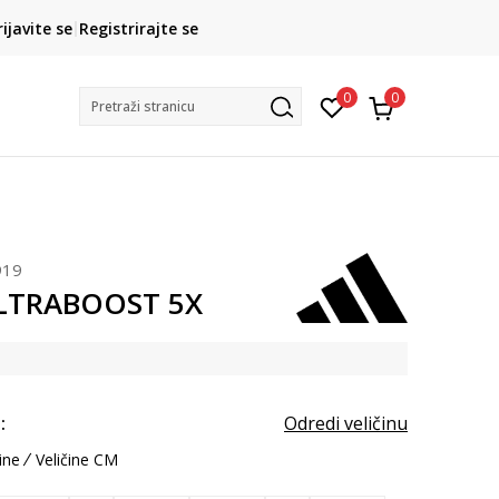
CLICK& COLLECT
rijavite se
Registrirajte se
besplatno preuzimanje u trgovini
0
0
Pretraži stranicu
919
ULTRABOOST 5X
:
Odredi veličinu
ine
Veličine CM