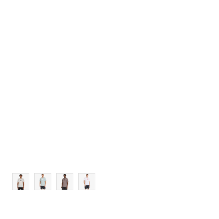
M
L
XL
2XL
3XL
4XL