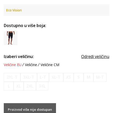
Eco Vision
Dostupno u više boja:
Izaberi veličinu:
Odredi veličinu
Veličine EU
Veličine
Veličine CM
2XL-T
3XL-T
L-T
XL-T
XS
S
M
M-T
L
XL
2XL
3XL
Proizvod više nije dostupan