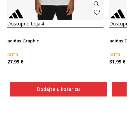
Dostupno boja:
4
Dostupno
adidas Graphic
adidas D4
OFFER
OFFER
27,99
€
31,99
€
Dodajte u košaricu
Veličina
Dodaj u košaricu
XS
S