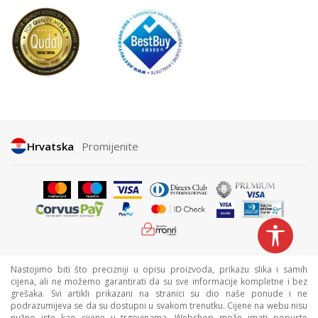
Hrvatska
Promijenite
Nastojimo biti što precizniji u opisu proizvoda, prikazu slika i samih
cijena, ali ne možemo garantirati da su sve informacije kompletne i bez
grešaka. Svi artikli prikazani na stranici su dio naše ponude i ne
podrazumijeva se da su dostupni u svakom trenutku. Cijene na webu nisu
nužno iste kao cijene u trgovinama. Webshop može imati popuste